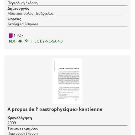
Περιοδική έκδοση
Δημιουργός
Μουτσόπουλος , Ευάγγελος
Φορέας
Ακαδημία Αθηνών
1 PDF
|
RDF
CC BY-NC-SA 4.0
À propos de l' «astrophysique» kantienne
Χρονολόγηση
2009
Τύπος τεκμηρίου
Περιοδική έκδοση