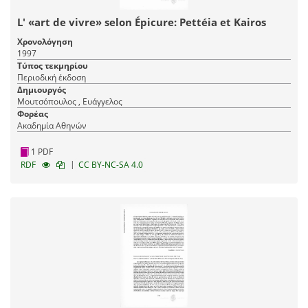
L' «art de vivre» selon Épicure: Pettéia et Kairos
Χρονολόγηση
1997
Τύπος τεκμηρίου
Περιοδική έκδοση
Δημιουργός
Μουτσόπουλος , Ευάγγελος
Φορέας
Ακαδημία Αθηνών
1 PDF
|
RDF
CC BY-NC-SA 4.0