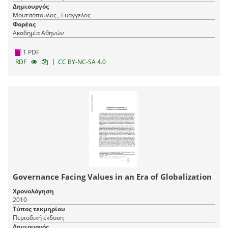
Δημιουργός
Μουτσόπουλος , Ευάγγελος
Φορέας
Ακαδημία Αθηνών
1 PDF
|
RDF
CC BY-NC-SA 4.0
Governance Facing Values in an Era of Globalization
Χρονολόγηση
2010
Τύπος τεκμηρίου
Περιοδική έκδοση
Δημιουργός