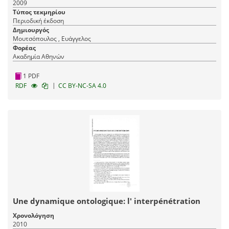
2009
Τύπος τεκμηρίου
Περιοδική έκδοση
Δημιουργός
Μουτσόπουλος , Ευάγγελος
Φορέας
Ακαδημία Αθηνών
1 PDF
|
RDF
CC BY-NC-SA 4.0
Une dynamique ontologique: l' interpénétration
Χρονολόγηση
2010