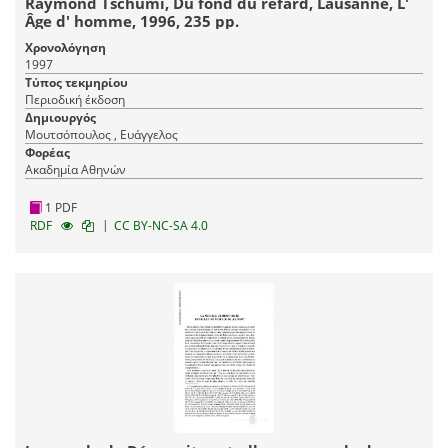
Raymond Tschumi, Du fond du refard, Lausanne, L'
Âge d' homme, 1996, 235 pp.
Χρονολόγηση
1997
Τύπος τεκμηρίου
Περιοδική έκδοση
Δημιουργός
Μουτσόπουλος , Ευάγγελος
Φορέας
Ακαδημία Αθηνών
1 PDF
|
RDF
CC BY-NC-SA 4.0