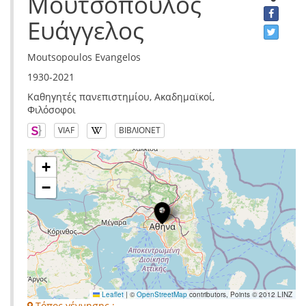
Μουτσόπουλος
Ευάγγελος
Moutsopoulos Evangelos
1930-2021
Καθηγητές πανεπιστημίου, Ακαδημαϊκοί,
Φιλόσοφοι
VIAF
ΒΙΒΛΙΟΝΕΤ
+
−
Leaflet
|
©
OpenStreetMap
contributors, Points © 2012 LINZ
Τόπος γέννησης :