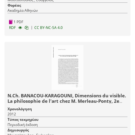
Φορέας
Ακαδημία Αθηνών
1 PDF
|
RDF
CC BY-NC-SA 4.0
N.Ch. BANACOU-KARAGOUNI, Dimensions du visible.
La philosophie de l'art chez M. Merleau-Ponty, 2e
éd., Athènes, Ennoia, 2008, 454 pp. (βιβλιοκρισία)
Χρονολόγηση
2012
Τύπος τεκμηρίου
Περιοδική έκδοση
Δημιουργός