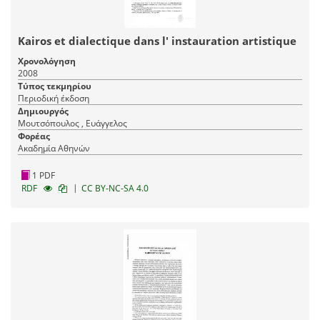
Kairos et dialectique dans l' instauration artistique
Χρονολόγηση
2008
Τύπος τεκμηρίου
Περιοδική έκδοση
Δημιουργός
Μουτσόπουλος , Ευάγγελος
Φορέας
Ακαδημία Αθηνών
1 PDF
|
RDF
CC BY-NC-SA 4.0