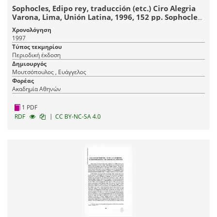
Sophocles, Edipo rey, traducción (etc.) Ciro Alegria
Varona, Lima, Unión Latina, 1996, 152 pp. Sophocles,
Philoctète, traduit par Yannis Kokkos et Pierre
Χρονολόγηση
Leyris. Paris, Le temps qu' il fait, 1997, 88 pp.
1997
Τύπος τεκμηρίου
Περιοδική έκδοση
Δημιουργός
Μουτσόπουλος , Ευάγγελος
Φορέας
Ακαδημία Αθηνών
1 PDF
|
RDF
CC BY-NC-SA 4.0