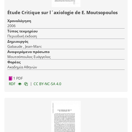
Étude Critique sur l΄axiologie de E. Moutsopoulos
Χρονολόγηση
2006
Τύπος τεκμηρίου
Περιοδική έκδοση
Δημιουργός
Gabaude , Jean-Marc
Αναφερόμενο πρόσωπο
Μουτσόπουλος Ευάγγελος
Φορέας
Ακαδημία Αθηνών
1 PDF
|
RDF
CC BY-NC-SA 4.0