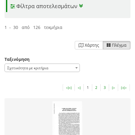
Φίλτρα αποτελεσμάτων
1 - 30 από 126 τεκμήρια
Χάρτης
Πλέγμα
Ταξινόμηση
Σχετικότητα με κριτήρια
◁◁
◁
1
2
3
▷
▷▷