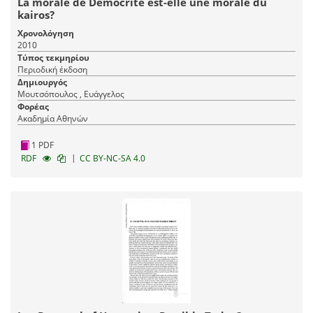
La morale de Démocrite est-elle une morale du
kairos?
Χρονολόγηση
2010
Τύπος τεκμηρίου
Περιοδική έκδοση
Δημιουργός
Μουτσόπουλος , Ευάγγελος
Φορέας
Ακαδημία Αθηνών
1 PDF
|
RDF
CC BY-NC-SA 4.0