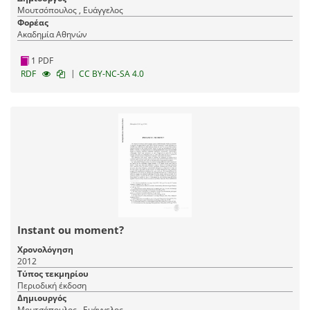
Μουτσόπουλος , Ευάγγελος
Φορέας
Ακαδημία Αθηνών
1 PDF
|
RDF
CC BY-NC-SA 4.0
Instant ou moment?
Χρονολόγηση
2012
Τύπος τεκμηρίου
Περιοδική έκδοση
Δημιουργός
Μουτσόπουλος , Ευάγγελος