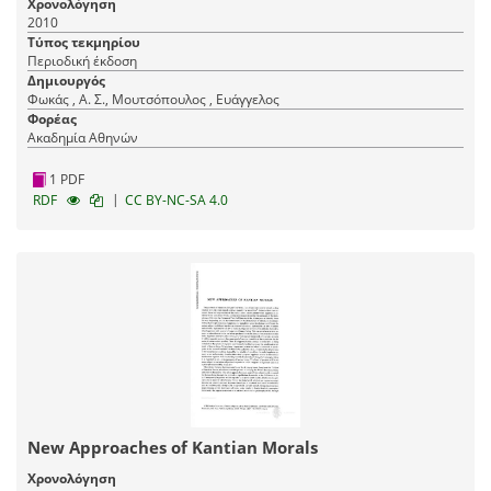
Χρονολόγηση
2010
Τύπος τεκμηρίου
Περιοδική έκδοση
Δημιουργός
Φωκάς , Α. Σ., Μουτσόπουλος , Ευάγγελος
Φορέας
Ακαδημία Αθηνών
1 PDF
|
RDF
CC BY-NC-SA 4.0
New Approaches of Kantian Morals
Χρονολόγηση