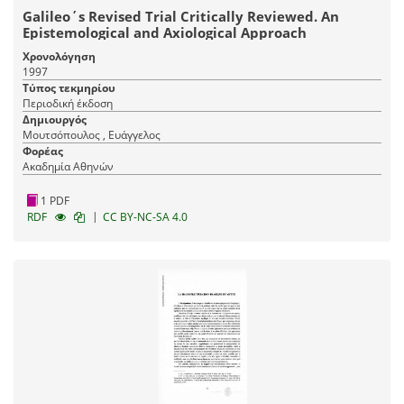
Galileo΄s Revised Trial Critically Reviewed. An
Epistemological and Axiological Approach
Χρονολόγηση
1997
Τύπος τεκμηρίου
Περιοδική έκδοση
Δημιουργός
Μουτσόπουλος , Ευάγγελος
Φορέας
Ακαδημία Αθηνών
1 PDF
|
RDF
CC BY-NC-SA 4.0