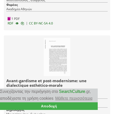
Μουτσόπουλος , Ευάγγελος
Φορέας
Ακαδημία Αθηνών
1 PDF
|
RDF
CC BY-NC-SA 4.0
Avant-gardisme et post-modernisme: une
dialectique esthético-morale
Συνεχίζοντας την περιήγηση στο
SearchCulture
.gr
,
Χρονολόγηση
2014
αποδέχεστε τη χρήση cookies
Μάθετε περισσότερα
Τύπος τεκμηρίου
Περιοδική έκδοση
Αποδοχή
Δημιουργός