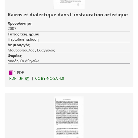
Kairos et dialectique dans l' instauration artistique
Χρονολόγηση
2007
Τύπος τεκμηρίου
Περιοδική έκδοση
Δημιουργός
Μουτσόπουλος , Ευάγγελος
Φορέας
Ακαδημία Αθηνών
1 PDF
|
RDF
CC BY-NC-SA 4.0