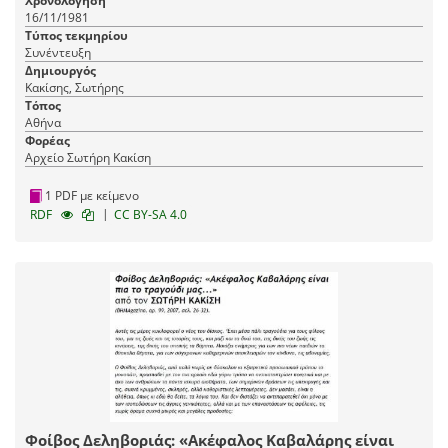
Χρονολόγηση
16/11/1981
Τύπος τεκμηρίου
Συνέντευξη
Δημιουργός
Κακίσης, Σωτήρης
Τόπος
Αθήνα
Φορέας
Αρχείο Σωτήρη Κακίση
1 PDF με κείμενο
|
RDF
CC BY-SA 4.0
Φοίβος Δεληβοριάς: «Ακέφαλος Καβαλάρης είναι