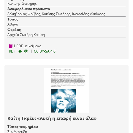
Κακίσης, Σωτήρης
Αναφερόμενο πρόσωπο
Δεληβοριάς Φοίβος, Κακίσης Σωτήρης, Ιωαννίδης Αλκίνοος
Τόπος
Αθήνα
Φορέας
Αρχείο Σωτήρη Κακίση
1 PDF με κείμενο
|
RDF
CC BY-SA 4.0
Καίτη Γκρέυ: «Αυτή η επαφή είναι όλα»
Τύπος τεκμηρίου
Συνέντευξη