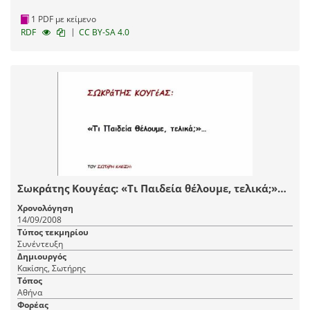
1 PDF με κείμενο
|
RDF
CC BY-SA 4.0
Σωκράτης Κουγέας: «Τι Παιδεία θέλουμε, τελικά;»…
Χρονολόγηση
14/09/2008
Τύπος τεκμηρίου
Συνέντευξη
Δημιουργός
Κακίσης, Σωτήρης
Τόπος
Αθήνα
Φορέας