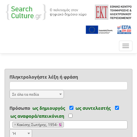
Toggl
navig
Πληκτρολογήστε λέξη ή φράση
Σε όλα τα πεδία
Πρόσωπο
ως δημιουργός
ως συντελεστής
ως αναφορά/απεικόνιση
×
Κακίσης Σωτήρης, 1954-
'Η