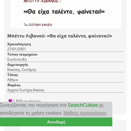
Μπέττυ Λιβανού: «Θα είχα ταλέντο, φαίνεται!»
Χρονολόγηση
27/01/2001
Τύπος τεκμηρίου
Συνέντευξη
Δημιουργός
Κακίσης, Σωτήρης
Τόπος
Αθήνα
Φορέας
Αρχείο Σωτήρη Κακίση
1 PDF με κείμενο
Συνεχίζοντας την περιήγηση στο
SearchCulture
.gr
,
|
RDF
CC BY-SA 4.0
αποδέχεστε τη χρήση cookies
Μάθετε περισσότερα
Αποδοχή