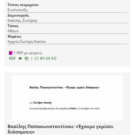
Τύπος τεκμηρίου
Συνέντευξη
Δημιουργός
Κακίσης, Σωτήρης
Τόπος
Αθήνα
Φορέας
Αρχείο Σωτήρη Κακίση
1 PDF με κείμενο
|
RDF
CC BY-SA 4.0
Βασίλης Παπακωνσταντίνου: «Έχουμε γεμίσει
διάσημους»