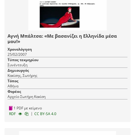
Αγνή Μπάλτσα: «Με βασανίζει η Ελληνίδα μέσα
μου!»
Χρονολόγηση
25/02/2007
Τύπος τεκμηρίου
Συνέντευξη
Δημιουργός
Κακίσης, Σωτήρης
Τόπος
Αθήνα
Φορέας
Αρχείο Σωτήρη Κακίση
1 PDF με κείμενο
|
RDF
CC BY-SA 4.0