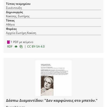
Τύπος τεκμηρίου
Συνέντευξη
Δημιουργός
Κακίσης, Σωτήρης
Τόπος
Αθήνα
Φορέας
Αρχείο Σωτήρη Κακίση
1 PDF με κείμενο
|
RDF
CC BY-SA 4.0
Δέσπω Διαμαντίδου: "Δεν καρφώνεις στο μπετόν."