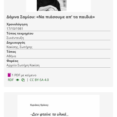
Δόμνα Σαμίου: «Να πιάσουμε απ’ τα παιδιά»
Χρονολόγηση
17/10/1981
Τύπος τεκμηρίου
Συνέντευξη
Δημιουργός
Κακίσης, Σωτήρης
Τόπος
Αθήνα
Φορέας
Αρχείο Σωτήρη Κακίση
1 PDF με κείμενο
|
RDF
CC BY-SA 4.0