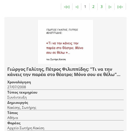
◁◁
◁
1
2
3
▷
▷▷
Γιώργος Γαλίτης, Πέτρος Φιλιππίδης: "Τι να την
κάνεις την παρέα στο θέατρο; Μόνο σου σε θέλω"…
Χρονολόγηση
27/07/2008
Τύπος τεκμηρίου
Συνέντευξη
Δημιουργός
Κακίσης, Σωτήρης
Τόπος
Αθήνα
Φορέας
Αρχείο Σωτήρη Κακίση