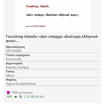
Γουώλτερ Λάσαλι: «Δεν υπάρχει ιδιαίτερο ελληνικό
φως»…
Χρονολόγηση
03/12/2008
Τύπος τεκμηρίου
Συνέντευξη
Δημιουργός
Κακίσης, Σωτήρης
Τόπος
Αθήνα
Φορέας
Αρχείο Σωτήρη Κακίση
1 PDF με κείμενο
|
RDF
CC BY-SA 4.0