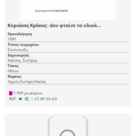
Κυριάκος Κρόκος: -Δεν φταίνε τα υλικά…
Χρονολόγηση
1995
Τύπος τεκμηρίου
Συνέντευξη
Δημιουργός
Κακίσης, Σωτήρης
Τόπος
Αθήνα
Φορέας
Αρχείο Σωτήρη Κακίση
1 PDF με κείμενο
|
RDF
CC BY-SA 4.0