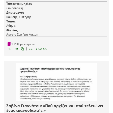
Τύπος τεκμηρίου
Συνέντευξη
Δημιουργός
Κακίσης, Σωτήρης
Τόπος
Αθήνα
Φορέας
Αρχείο Σωτήρη Κακίση
1 PDF με κείμενο
|
RDF
CC BY-SA 4.0
Σαβίνα Γιαννάτου: «Πού αρχίζει και πού τελειώνει
ένας τραγουδιστής;»