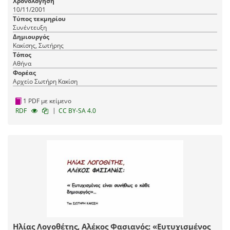
Χρονολόγηση
10/11/2001
Τύπος τεκμηρίου
Συνέντευξη
Δημιουργός
Κακίσης, Σωτήρης
Τόπος
Αθήνα
Φορέας
Αρχείο Σωτήρη Κακίση
1 PDF με κείμενο
|
RDF
CC BY-SA 4.0
Ηλίας Λογοθέτης, Αλέκος Φασιανός: «Ευτυχισμένος