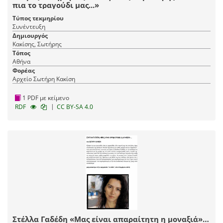
πια το τραγούδι μας...»
Τύπος τεκμηρίου
Συνέντευξη
Δημιουργός
Κακίσης, Σωτήρης
Τόπος
Αθήνα
Φορέας
Αρχείο Σωτήρη Κακίση
1 PDF με κείμενο
|
RDF
CC BY-SA 4.0
Στέλλα Γαδέδη «Μας είναι απαραίτητη η μοναξιά»…