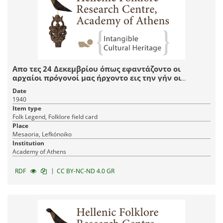
Απο τες 24 Δεκεμβρίου όπως εφαντάζοντο οι
αρχαίοι πρόγονοί μας ήρχοντο εις την γήν οι
καλλικάτζαροι οι οποίοι έμενον εις την γήν επί 12
Date
ημέρας και έτσι ωνομάσθησαν δωδεκάμερα
1940
Item type
Folk Legend, Folklore field card
Place
Mesaoria, Lefkónoiko
Institution
Academy of Athens
|
RDF
CC BY-NC-ND 4.0 GR