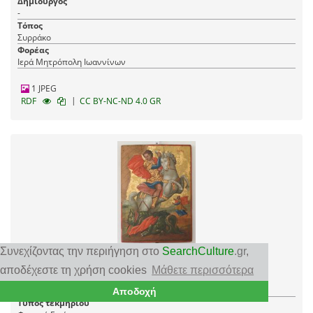
Δημιουργός
-
Τόπος
Συρράκο
Φορέας
Ιερά Μητρόπολη Ιωαννίνων
1 JPEG
|
RDF
CC BY-NC-ND 4.0 GR
Συνεχίζοντας την περιήγηση στο
SearchCulture
.gr
,
Ο Άγιος Γεώργιος δρακοντοκτόνος
αποδέχεστε τη χρήση cookies
Μάθετε περισσότερα
Χρονολόγηση
1831 - 1870
Αποδοχή
Τύπος τεκμηρίου