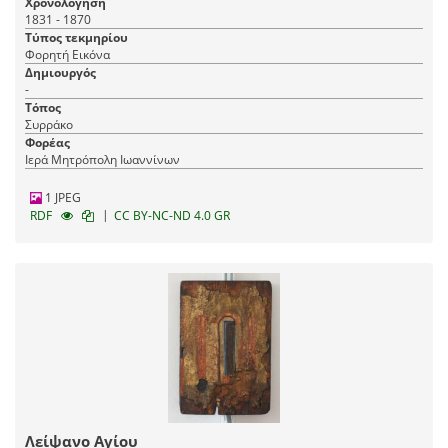
Χρονολόγηση
1831 - 1870
Τύπος τεκμηρίου
Φορητή Εικόνα
Δημιουργός
-
Τόπος
Συρράκο
Φορέας
Ιερά Μητρόπολη Ιωαννίνων
1 JPEG
|
RDF
CC BY-NC-ND 4.0 GR
Λείψανο Αγίου