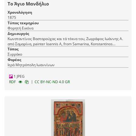
Το Άγιο Μανδήλιο
Χρονολόγηση
1875
Τύπος τεκμηρίου
Φορητή Εικόνα
Δημιουργός
Κωνσταντίνος Βασταρούχας και τά τέκνα του, Ζωγράφος Ιωάννης Α.
από Σαμαρίνα, painter Ioannis A, from Samarina, Konstantinos
Vastarouchas and his children
Τόπος
Συρράκο
Φορέας
Ιερά Μητρόπολη Ιωαννίνων
1 JPEG
|
RDF
CC BY-NC-ND 4.0 GR