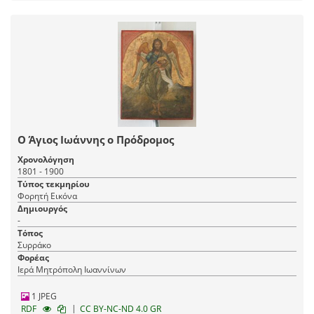
Ο Άγιος Ιωάννης ο Πρόδρομος
Χρονολόγηση
1801 - 1900
Τύπος τεκμηρίου
Φορητή Εικόνα
Δημιουργός
-
Τόπος
Συρράκο
Φορέας
Ιερά Μητρόπολη Ιωαννίνων
1 JPEG
|
RDF
CC BY-NC-ND 4.0 GR