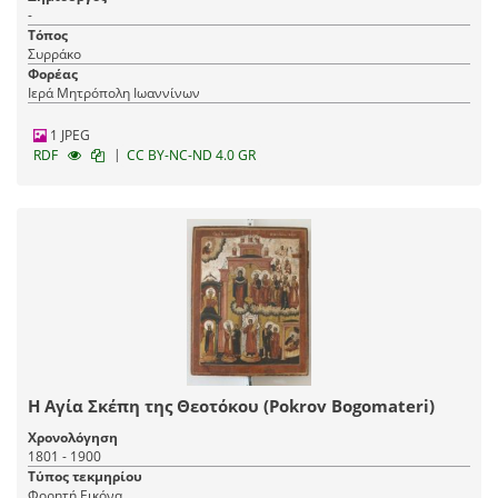
-
Τόπος
Συρράκο
Φορέας
Ιερά Μητρόπολη Ιωαννίνων
1 JPEG
|
RDF
CC BY-NC-ND 4.0 GR
Η Αγία Σκέπη της Θεοτόκου (Pokrov Bogomateri)
Χρονολόγηση
1801 - 1900
Τύπος τεκμηρίου
Φορητή Εικόνα