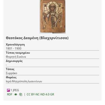
Θεοτόκος Δεομένη (Βλαχερνίτισσα)
Χρονολόγηση
1801 - 1900
Τύπος τεκμηρίου
Φορητή Εικόνα
Δημιουργός
-
Τόπος
Συρράκο
Φορέας
Ιερά Μητρόπολη Ιωαννίνων
1 JPEG
|
RDF
CC BY-NC-ND 4.0 GR