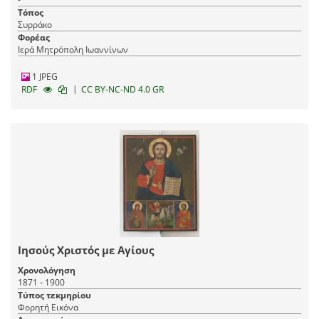
Τόπος
Συρράκο
Φορέας
Ιερά Μητρόπολη Ιωαννίνων
1 JPEG
|
RDF
CC BY-NC-ND 4.0 GR
Ιησούς Χριστός με Αγίους
Χρονολόγηση
1871 - 1900
Τύπος τεκμηρίου
Φορητή Εικόνα