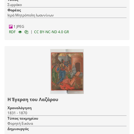
Συρράκο
Φορέας
Ιερά Μητρόπολη Ιωαννίνων
1 JPEG
|
RDF
CC BY-NC-ND 4.0 GR
Η Έγερση του Λαζάρου
Χρονολόγηση
1831 - 1870
Τύπος τεκμηρίου
Φορητή Εικόνα
Δημιουργός
-