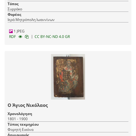
Τόπος
Συρράκο
Φορέας
Ιερά Μητρόπολη Ιωαννίνων
1 JPEG
|
RDF
CC BY-NC-ND 4.0 GR
Ο Άγιος Νικόλαος
Χρονολόγηση
1801 - 1900
Τύπος τεκμηρίου
Φορητή Εικόνα
Δημιουργός