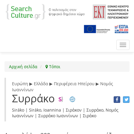
Toggl
navig
Αρχική σελίδα
Τόποι
Ευρώπη ▶ Ελλάδα ▶ Περιφέρεια Ηπείρου ▶ Νομός
Ιωαννίνων
Συρράκο
Siráko | Siráko, Ioannina | Σιράκον | Συρράκο, Νομός
Ιωαννίνων | Συρράκο Ιωαννίνων | Σιράκο