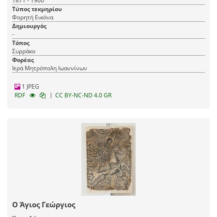
1871 - 1900
Τύπος τεκμηρίου
Φορητή Εικόνα
Δημιουργός
-
Τόπος
Συρράκο
Φορέας
Ιερά Μητρόπολη Ιωαννίνων
1 JPEG
|
RDF
CC BY-NC-ND 4.0 GR
Ο Άγιος Γεώργιος