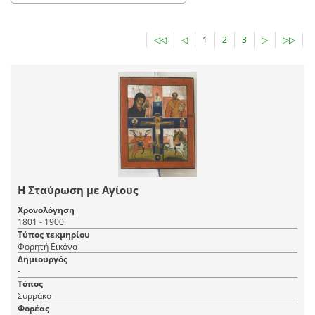
◁◁
◁
1
2
3
▷
▷▷
Η Σταύρωση με Αγίους
Χρονολόγηση
1801 - 1900
Τύπος τεκμηρίου
Φορητή Εικόνα
Δημιουργός
-
Τόπος
Συρράκο
Φορέας