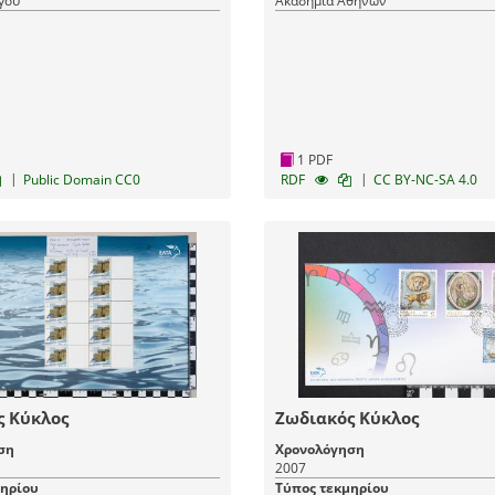
γού
Ακαδημία Αθηνών
1 PDF
|
|
Public Domain CC0
RDF
CC BY-NC-SA 4.0
ς Κύκλος
Ζωδιακός Κύκλος
ση
Χρονολόγηση
2007
μηρίου
Τύπος τεκμηρίου