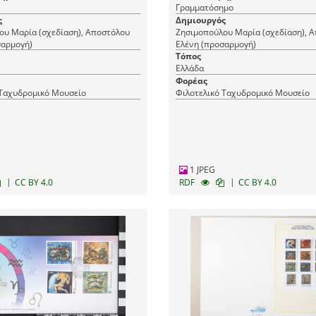
Γραμματόσημο
ς
Δημιουργός
ου Μαρία (σχεδίαση), Αποστόλου
Ζησιμοπούλου Μαρία (σχεδίαση), 
σαρμογή)
Ελένη (προσαρμογή)
Τόπος
Ελλάδα
Φορέας
 Ταχυδρομικό Μουσείο
Φιλοτελικό Ταχυδρομικό Μουσείο
1 JPEG
|
|
CC BY 4.0
RDF
CC BY 4.0