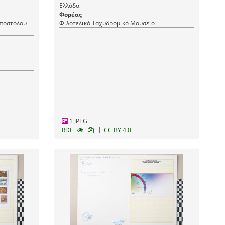
Ελλάδα
Φορέας
Αποστόλου
Φιλοτελικό Ταχυδρομικό Μουσείο
1 JPEG
|
RDF
CC BY 4.0