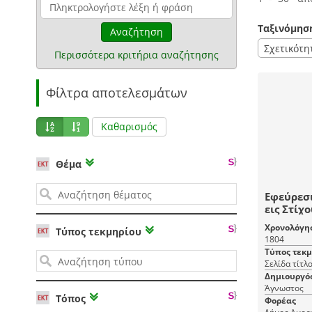
Ταξινόμησ
Αναζήτηση
Σχετικότη
Περισσότερα κριτήρια αναζήτησης
Φίλτρα αποτελεσμάτων
Καθαρισμός
Θέμα
Εφεύρεσι
εις Στίχ
Αριθμητι
Χρονολόγη
Τύπος τεκμηρίου
Έκαστος 
1804
του, με 
Τύπος τεκ
Σελίδα τίτλ
Δημιουργό
Άγνωστος
Τόπος
Φορέας