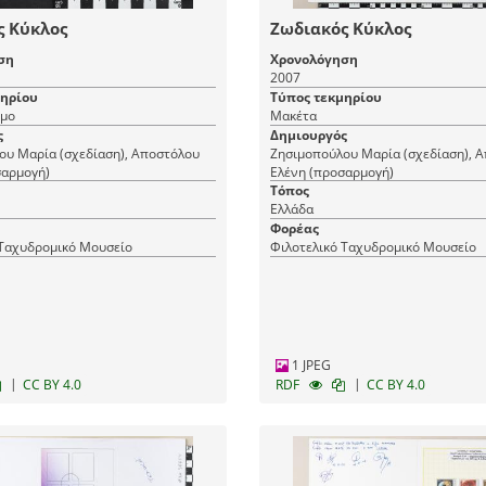
ς Κύκλος
Ζωδιακός Κύκλος
ση
Χρονολόγηση
2007
μηρίου
Τύπος τεκμηρίου
μο
Μακέτα
ς
Δημιουργός
ου Μαρία (σχεδίαση), Αποστόλου
Ζησιμοπούλου Μαρία (σχεδίαση), 
σαρμογή)
Ελένη (προσαρμογή)
Τόπος
Ελλάδα
Φορέας
 Ταχυδρομικό Μουσείο
Φιλοτελικό Ταχυδρομικό Μουσείο
1 JPEG
|
|
CC BY 4.0
RDF
CC BY 4.0