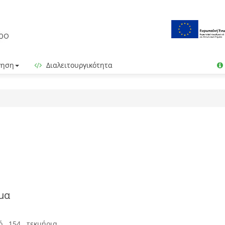
γηση
Διαλειτουργικότητα
μα
ό 154 τεκμήρια