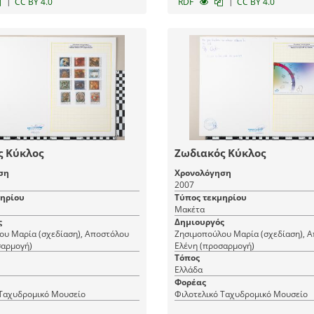
|
|
CC BY 4.0
RDF
CC BY 4.0
ς Κύκλος
Ζωδιακός Κύκλος
ση
Χρονολόγηση
2007
μηρίου
Τύπος τεκμηρίου
Μακέτα
ς
Δημιουργός
ου Μαρία (σχεδίαση), Αποστόλου
Ζησιμοπούλου Μαρία (σχεδίαση), 
σαρμογή)
Ελένη (προσαρμογή)
Τόπος
Ελλάδα
Φορέας
 Ταχυδρομικό Μουσείο
Φιλοτελικό Ταχυδρομικό Μουσείο