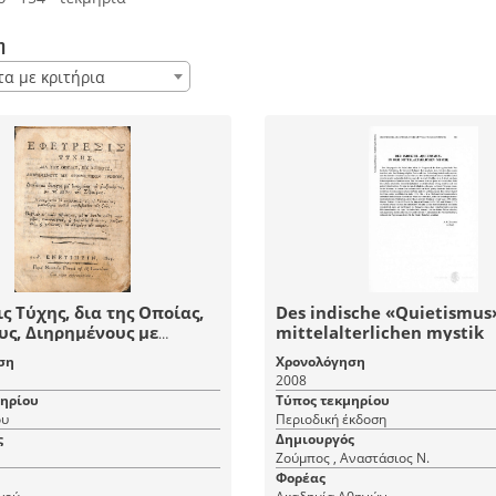
η
τα με κριτήρια
ς Τύχης, δια της Οποίας,
Des indische «Quietismus»
ους, Διηρημένους με
mittelalterlichen mystik
κόν Τρόπον,Δύναται
ση
Χρονολόγηση
να Δοκιμάσει το Ροιζικόν
2008
το Μέσον τής Σφαίρας
μηρίου
Τύπος τεκμηρίου
ου
Περιοδική έκδοση
ς
Δημιουργός
Ζούμπος , Αναστάσιος Ν.
Φορέας