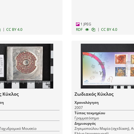
1 JPEG
|
|
CC BY 4.0
RDF
CC BY 4.0
ς Κύκλος
Ζωδιακός Κύκλος
ση
Χρονολόγηση
2007
Τύπος τεκμηρίου
Γραμματόσημο
Δημιουργός
 Ταχυδρομικό Μουσείο
Ζησιμοπούλου Μαρία (σχεδίαση), 
Ελένη (προσαρμογή)