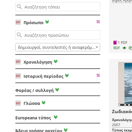
Δήμος Αμορ
Πρόσωπο
1 PDF
δημιουργοί, συντελεστές ή αναφερόμενοι
RDF
Χρονολόγηση
Ιστορική περίοδος
Φορέας / συλλογή
Γλώσσα
Ζωδιακό
Europeana τύπος
Χρονολόγη
2007
Τύπος τεκ
Άδεια χρήσης αρχείου