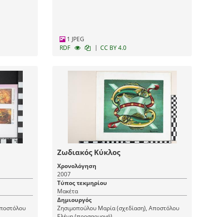
1 JPEG
|
RDF
CC BY 4.0
Ζωδιακός Κύκλος
Χρονολόγηση
2007
Τύπος τεκμηρίου
Μακέτα
Δημιουργός
Αποστόλου
Ζησιμοπούλου Μαρία (σχεδίαση), Αποστόλου
Ελένη (προσαρμογή)