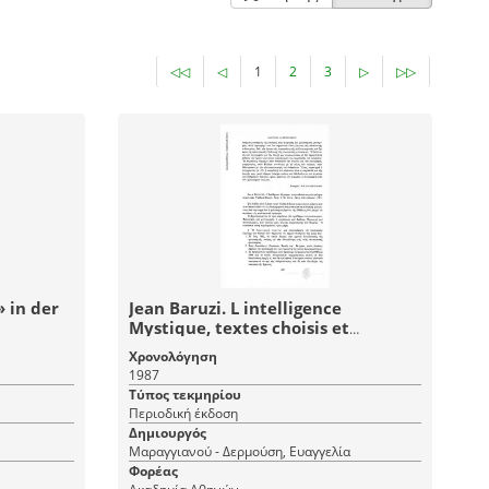
◁◁
◁
1
2
3
▷
▷▷
 in der
Jean Baruzi. L intelligence
Mystique, textes choisis et
présentés par Jean - Louis Vieillard
Χρονολόγηση
- Baron, Paris, L' Ile Vert, Berg
1987
International, 1985
Τύπος τεκμηρίου
Περιοδική έκδοση
Δημιουργός
Μαραγγιανού - Δερμούση, Ευαγγελία
Φορέας