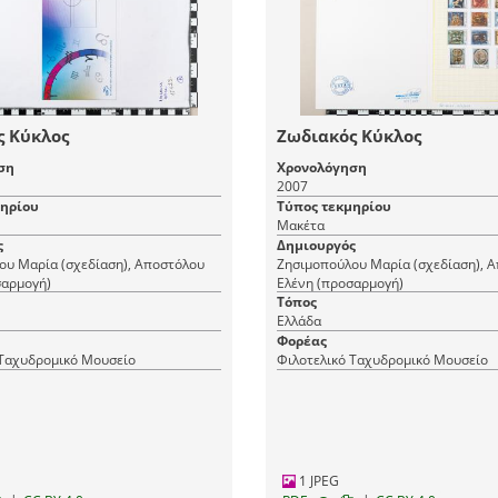
ς Κύκλος
Ζωδιακός Κύκλος
ση
Χρονολόγηση
2007
μηρίου
Τύπος τεκμηρίου
Μακέτα
ς
Δημιουργός
ου Μαρία (σχεδίαση), Αποστόλου
Ζησιμοπούλου Μαρία (σχεδίαση), 
σαρμογή)
Ελένη (προσαρμογή)
Τόπος
Ελλάδα
Φορέας
 Ταχυδρομικό Μουσείο
Φιλοτελικό Ταχυδρομικό Μουσείο
1 JPEG