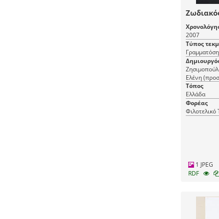
Ζωδιακό
Χρονολόγη
2007
Τύπος τεκ
Γραμματόση
Δημιουργό
Ζησιμοπούλ
Ελένη (προ
Τόπος
Ελλάδα
Φορέας
Φιλοτελικό
1 JPEG
RDF