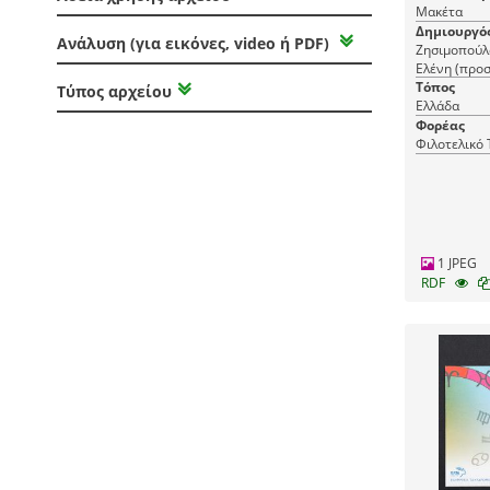
Μακέτα
Δημιουργό
Ανάλυση (για εικόνες, video ή PDF)
Ζησιμοπούλ
Ελένη (προ
Τόπος
Τύπος αρχείου
Ελλάδα
Φορέας
Φιλοτελικό
1 JPEG
RDF