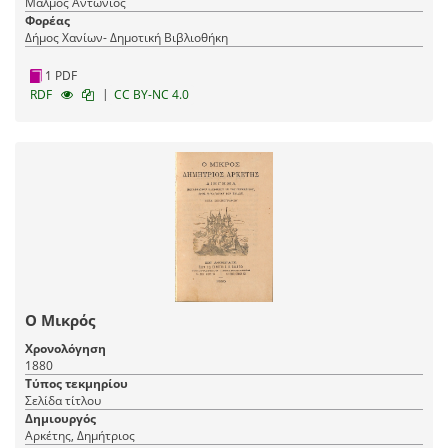
Μάλμος Αντώνιος
Φορέας
Δήμος Χανίων- Δημοτική Βιβλιοθήκη
1 PDF
|
RDF
CC BY-NC 4.0
Ο Μικρός
Χρονολόγηση
1880
Τύπος τεκμηρίου
Σελίδα τίτλου
Δημιουργός
Αρκέτης, Δημήτριος