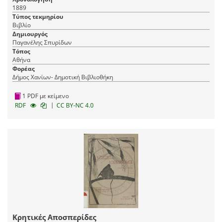
1889
Τύπος τεκμηρίου
Βιβλίο
Δημιουργός
Παγανέλης Σπυρίδων
Τόπος
Αθήνα
Φορέας
Δήμος Χανίων- Δημοτική Βιβλιοθήκη
1 PDF με κείμενο
|
RDF
CC BY-NC 4.0
Κρητικές Αποσπερίδες