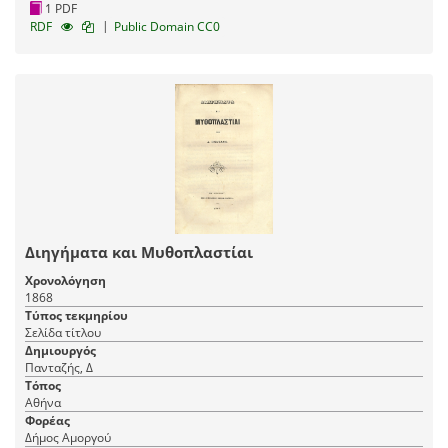
1 PDF
|
RDF
Public Domain CC0
Διηγήματα και Μυθοπλαστίαι
Χρονολόγηση
1868
Τύπος τεκμηρίου
Σελίδα τίτλου
Δημιουργός
Πανταζής, Δ
Τόπος
Αθήνα
Φορέας
Δήμος Αμοργού