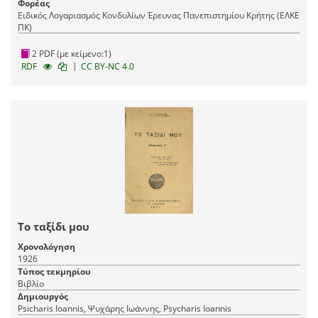
Φορέας
Ειδικός Λογαριασμός Κονδυλίων Έρευνας Πανεπιστημίου Κρήτης (ΕΛΚΕ
ΠΚ)
2 PDF (με κείμενο:1)
|
RDF
CC BY-NC 4.0
Το ταξίδι μου
Χρονολόγηση
1926
Τύπος τεκμηρίου
Βιβλίο
Δημιουργός
Psicharis Ioannis, Ψυχάρης Ιωάννης, Psycharis Ioannis