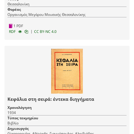
Θεσσαλονίκη
Φορέας
Οργανισμός Μεγάρου Μουσικής Θεσσαλονίκης
1 PDF
|
RDF
CC BY-NC 4.0
Κεφάλια στη σειρά: έντεκα διηγήματα
Χρονολόγηση
1934
Τύπος τεκμηρίου
Βιβλίο
Δημιουργός
Giannopoulos, Alkiviadis, Γιαννόπουλος, Αλκιβιάδης