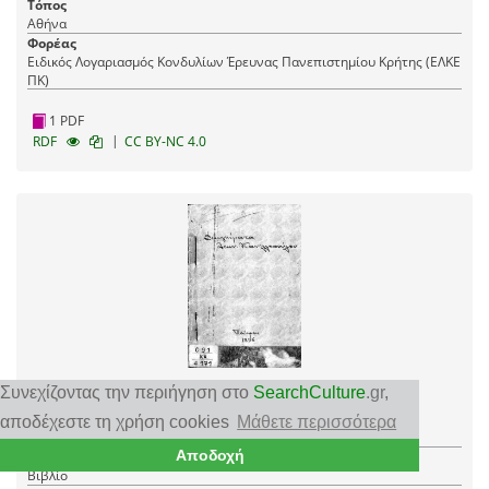
Τόπος
Αθήνα
Φορέας
Ειδικός Λογαριασμός Κονδυλίων Έρευνας Πανεπιστημίου Κρήτης (ΕΛΚΕ
ΠΚ)
1 PDF
|
RDF
CC BY-NC 4.0
Εικόνες και διηγήματα
Συνεχίζοντας την περιήγηση στο
SearchCulture
.gr
,
Χρονολόγηση
αποδέχεστε τη χρήση cookies
Μάθετε περισσότερα
1896
Αποδοχή
Τύπος τεκμηρίου
Βιβλίο