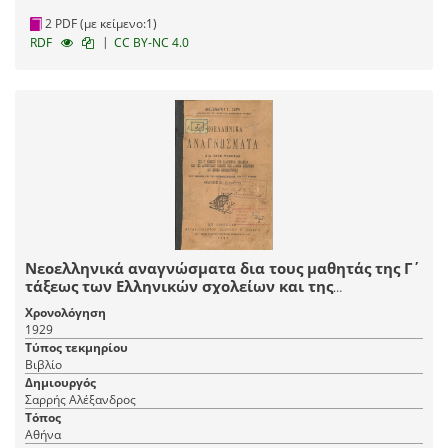
2 PDF (με κείμενο:1)
|
RDF
CC BY-NC 4.0
Νεοελληνικά αναγνώσματα δια τους μαθητάς της Γ΄
τάξεως των Ελληνικών σχολείων και της
αντιστοίχου τάξεως των λοιπών σχολείων της
Χρονολόγηση
Μέσης Εκπαιδεύσεως μετ' εικόνων και των
1929
προσωπογραφιών των συγγραφέων
Τύπος τεκμηρίου
Βιβλίο
Δημιουργός
Σαρρής Αλέξανδρος
Τόπος
Αθήνα