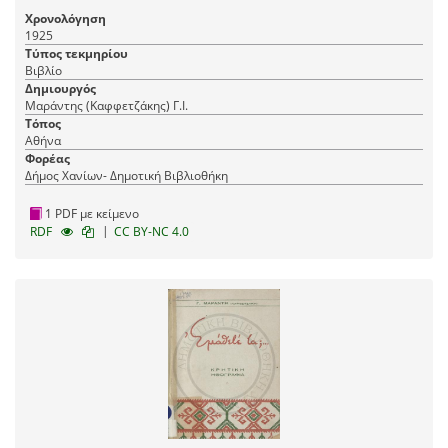
Χρονολόγηση
1925
Τύπος τεκμηρίου
Βιβλίο
Δημιουργός
Μαράντης (Καφφετζάκης) Γ.Ι.
Τόπος
Αθήνα
Φορέας
Δήμος Χανίων- Δημοτική Βιβλιοθήκη
1 PDF με κείμενο
|
RDF
CC BY-NC 4.0