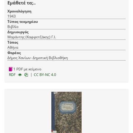
Εμάθετέ τα;..
Χρονολόγηση
1943
Τύπος τεκμηρίου
Βιβλίο
Δημιουργός
Μαράντης (Καφφετζάκης) Γ.Ι.
Τόπος
Αθήνα
Φορέας
Δήμος Χανίων- Δημοτική Βιβλιοθήκη
1 PDF με κείμενο
|
RDF
CC BY-NC 4.0