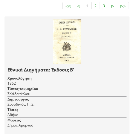
◁◁
◁
1
2
3
▷
▷▷
Εθνικά Διηγήματα: Έκδοσις Β'
Χρονολόγηση
1862
Τύπος τεκμηρίου
Σελίδα τίτλου
Δημιουργός
Συνοδινός, Π. Σ.
Τόπος
Αθήνα
Φορέας
Δήμος Αμοργού