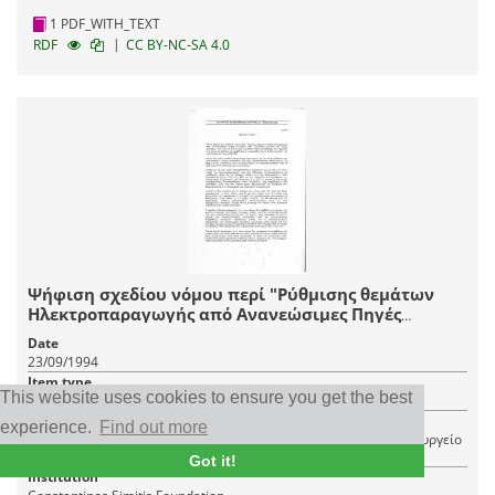
1 PDF_WITH_TEXT
|
RDF
CC BY-NC-SA 4.0
Ψήφιση σχεδίου νόμου περί "Ρύθμισης θεμάτων
Ηλεκτροπαραγωγής από Ανανεώσιμες Πηγές
Ενέργειας από Συμβατά Καύσιμα και άλλες
Date
διατάξεις"
23/09/1994
Item type
This website uses cookies to ensure you get the best
Press release, Study
Creator
experience.
Find out more
Greece. Ministry of Industry, Energy and Technology, Ελλάς. Υπουργείο
Βιομηχανίας, Ενέργειας και Τεχνολογίας
Got it!
Institution