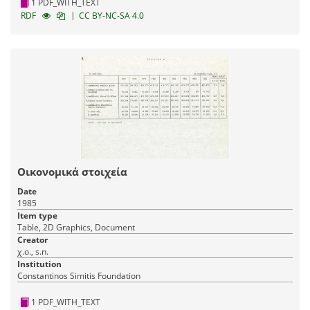
1 PDF_WITH_TEXT
|
RDF
CC BY-NC-SA 4.0
Οικονομικά στοιχεία
Date
1985
Item type
Table, 2D Graphics, Document
Creator
χ.ο., s.n.
Institution
Constantinos Simitis Foundation
1 PDF_WITH_TEXT