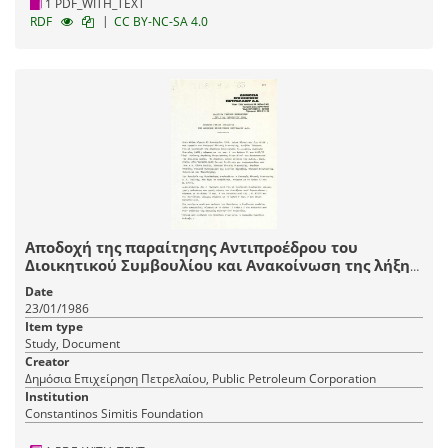
1 PDF_WITH_TEXT
|
RDF
CC BY-NC-SA 4.0
Αποδοχή της παραίτησης Αντιπροέδρου του
Διοικητικού Συμβουλίου και Ανακοίνωση της λήξης
θητείας του Γενικού Τεχνικού Διευθυντή -
Date
Συμπλήρωση Διοικητικού Συμβουλίου και
23/01/1986
επαναπροσδιορισμός καθηκόντων
Item type
Study, Document
Creator
Δημόσια Επιχείρηση Πετρελαίου, Public Petroleum Corporation
Institution
Constantinos Simitis Foundation