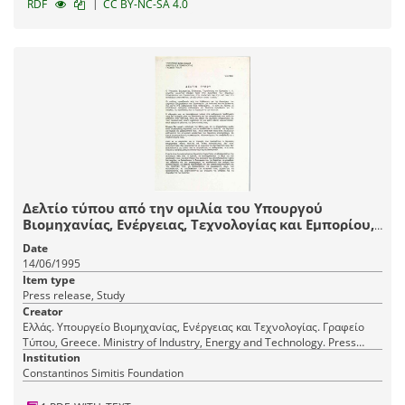
|
RDF
CC BY-NC-SA 4.0
Δελτίο τύπου από την ομιλία του Υπουργού
Βιομηχανίας, Ενέργειας, Τεχνολογίας και Εμπορίου,
κ. Κώστα Σημίτη, σε συνάντηση με τις Διοικήσεις
Date
των Δημοσίων Επιχειρήσεων και Οργανισμών
14/06/1995
Item type
Press release, Study
Creator
Ελλάς. Υπουργείο Βιομηχανίας, Ενέργειας και Τεχνολογίας. Γραφείο
Τύπου, Greece. Ministry of Industry, Energy and Technology. Press
Office
Institution
Constantinos Simitis Foundation