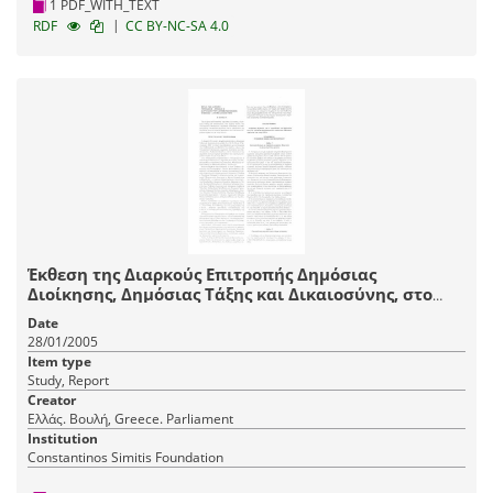
1 PDF_WITH_TEXT
|
RDF
CC BY-NC-SA 4.0
Έκθεση της Διαρκούς Επιτροπής Δημόσιας
Διοίκησης, Δημόσιας Τάξης και Δικαιοσύνης, στο
σχέδιο νόμου του Υπουργείου Εσωτερικών,
Date
Δημόσιας Διοίκηςη και Αποκέντρωσης "Ρυθμίσεις
28/01/2005
θεμάτων για το προσωπικό του Δημοσίου και των
Item type
νομικών προσώπων του ευρύτερου δημόσιου τομέα
Study, Report
και για τους Ο.Τ.Α."
Creator
Ελλάς. Βουλή, Greece. Parliament
Institution
Constantinos Simitis Foundation