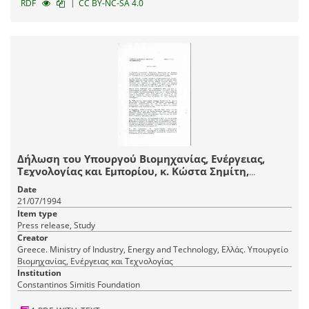
|
RDF
CC BY-NC-SA 4.0
Δήλωση του Υπουργού Βιομηχανίας, Ενέργειας,
Τεχνολογίας και Εμπορίου, κ. Κώστα Σημίτη,
σχετικά με δημοσιεύματα του Τύπου που
Date
αφορούσαν το νομοσχέδιο για τις Ανανεώσιμες
21/07/1994
Πηγές Ενέργειας (ΑΠΕ)
Item type
Press release, Study
Creator
Greece. Ministry of Industry, Energy and Technology, Ελλάς. Υπουργείο
Βιομηχανίας, Ενέργειας και Τεχνολογίας
Institution
Constantinos Simitis Foundation