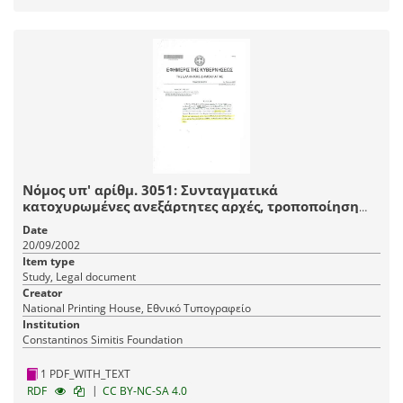
Νόμος υπ' αρίθμ. 3051: Συνταγματικά
κατοχυρωμένες ανεξάρτητες αρχές, τροποποίηση
και συμπλήρωση του συστήματος προσλήψεων στο
Date
δημόσιο τομέα και συναφείς ρυθμίσεις
20/09/2002
Item type
Study, Legal document
Creator
National Printing House, Εθνικό Τυπογραφείο
Institution
Constantinos Simitis Foundation
1 PDF_WITH_TEXT
|
RDF
CC BY-NC-SA 4.0