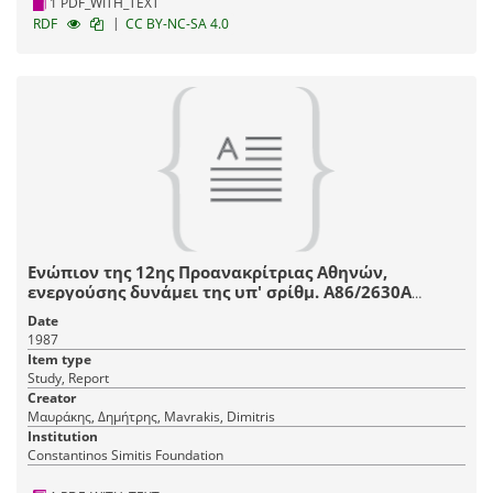
1 PDF_WITH_TEXT
|
RDF
CC BY-NC-SA 4.0
Ενώπιον της 12ης Προανακρίτριας Αθηνών,
ενεργούσης δυνάμει της υπ' σρίθμ. Α86/2630Α
παραγγελίας του κ. Εισαγγελέως : Απολογητικόν
Date
υπόμνημα Δημητρίου Μαυράκη, Επίκουρου
1987
Καθηγητή του Πανεπιστημίου Αθηνών, κατοίκου
Item type
Παπάγου (Ανατολής 42)
Study, Report
Creator
Μαυράκης, Δημήτρης, Mavrakis, Dimitris
Institution
Constantinos Simitis Foundation