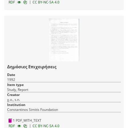
|
RDF
CC BY-NC-SA 4.0
Δημόσιες Επιχειρήσεις
Date
1992
Item type
Study, Report
Creator
χ.ο., s.n.
Institution
Constantinos Simitis Foundation
1 PDF_WITH_TEXT
|
RDF
CC BY-NC-SA 4.0