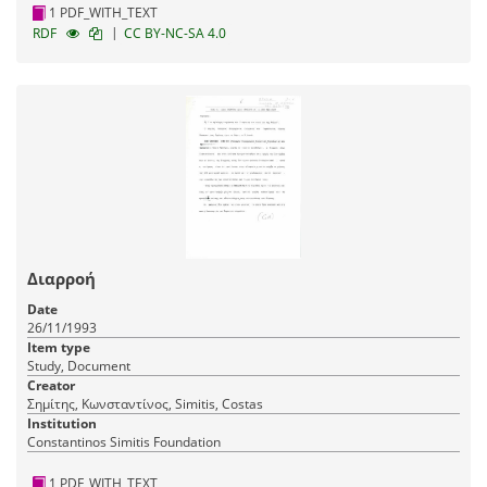
1 PDF_WITH_TEXT
|
RDF
CC BY-NC-SA 4.0
Διαρροή
Date
26/11/1993
Item type
Study, Document
Creator
Σημίτης, Κωνσταντίνος, Simitis, Costas
Institution
Constantinos Simitis Foundation
1 PDF_WITH_TEXT