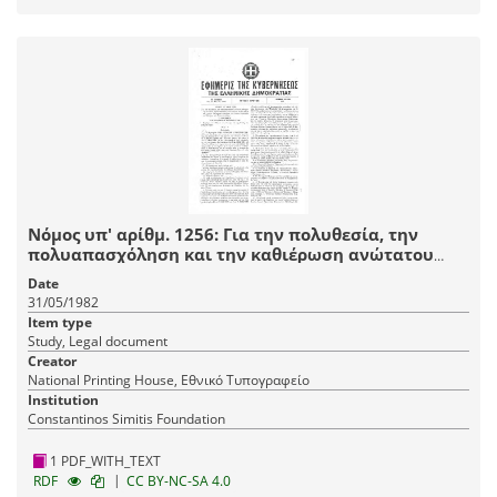
Νόμος υπ' αρίθμ. 1256: Για την πολυθεσία, την
πολυαπασχόληση και την καθιέρωση ανώτατου
ορίου απολαβών στο δημόσιο τομέα καθώς και για
Date
το Ελεγκτικό Συνέδριο, το Νομικό Συμβούλιο του
31/05/1982
Κράτους και άλλες διατάξεις
Item type
Study, Legal document
Creator
National Printing House, Εθνικό Τυπογραφείο
Institution
Constantinos Simitis Foundation
1 PDF_WITH_TEXT
|
RDF
CC BY-NC-SA 4.0