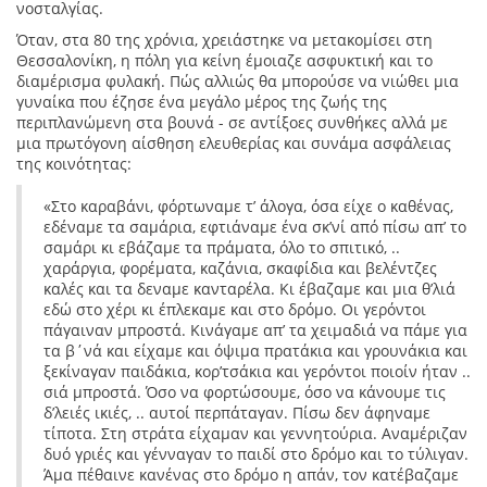
νοσταλγίας.
Όταν, στα 80 της χρόνια, χρειάστηκε να μετακομίσει στη
Θεσσαλονίκη, η πόλη για κείνη έμοιαζε ασφυκτική και το
διαμέρισμα φυλακή. Πώς αλλιώς θα μπορούσε να νιώθει μια
γυναίκα που έζησε ένα μεγάλο μέρος της ζωής της
περιπλανώμενη στα βουνά - σε αντίξοες συνθήκες αλλά με
μια πρωτόγονη αίσθηση ελευθερίας και συνάμα ασφάλειας
της κοινότητας:
«Στο καραβάνι, φόρτωναμε τ’ άλογα, όσα είχε ο καθένας,
εδέναμε τα σαμάρια, εφτιάναμε ένα σκ’νί από πίσω απ’ το
σαμάρι κι εβάζαμε τα πράματα, όλο το σπιτικό, ..
χαράργια, φορέματα, καζάνια, σκαφίδια και βελέντζες
καλές και τα δεναμε κανταρέλα. Κι έβαζαμε και μια θ’λιά
εδώ στο χέρι κι έπλεκαμε και στο δρόμο. Οι γερόντοι
πάγαιναν μπροστά. Κινάγαμε απ’ τα χειμαδιά να πάμε για
τα β΄νά και είχαμε και όψιμα πρατάκια και γρουνάκια και
ξεκίναγαν παιδάκια, κορ’τσάκια και γερόντοι ποιοίν ήταν ..
σιά μπροστά. Όσο να φορτώσουμε, όσο να κάνουμε τις
δ’λειές ικιές, .. αυτοί περπάταγαν. Πίσω δεν άφηναμε
τίποτα. Στη στράτα είχαμαν και γεννητούρια. Αναμέριζαν
δυό γριές και γένναγαν το παιδί στο δρόμο και το τύλιγαν.
Άμα πέθαινε κανένας στο δρόμο η απάν, τον κατέβαζαμε