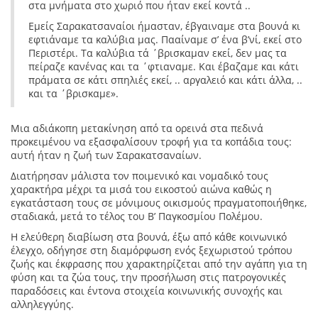
στα μνήματα στο χωριό που ήταν εκεί κοντά ..
Εμείς Σαρακατσαναίοι ήμασταν, έβγαιναμε στα βουνά κι
εφτιάναμε τα καλύβια μας. Πααίναμε σ’ ένα β’νί, εκεί στο
Περιστέρι. Τα καλύβια τά ΄βρισκαμαν εκεί, δεν μας τα
πείραζε κανένας και τα ΄φτιαναμε. Και έβαζαμε και κάτι
πράματα σε κάτι σπηλιές εκεί, .. αργαλειό και κάτι άλλα, ..
και τα ΄βρισκαμε».
Mια αδιάκοπη μετακίνηση από τα ορεινά στα πεδινά
προκειμένου να εξασφαλίσουν τροφή για τα κοπάδια τους:
αυτή ήταν η ζωή των Σαρακατσαναίων.
Διατήρησαν μάλιστα τον ποιμενικό και νομαδικό τους
χαρακτήρα μέχρι τα μισά του εικοστού αιώνα καθώς η
εγκατάσταση τους σε μόνιμους οικισμούς πραγματοποιήθηκε,
σταδιακά, μετά το τέλος του Β’ Παγκοσμίου Πολέμου.
Η ελεύθερη διαβίωση στα βουνά, έξω από κάθε κοινωνικό
έλεγχο, οδήγησε στη διαμόρφωση ενός ξεχωριστού τρόπου
ζωής και έκφρασης που χαρακτηρίζεται από την αγάπη για τη
φύση και τα ζώα τους, την προσήλωση στις πατρογονικές
παραδόσεις και έντονα στοιχεία κοινωνικής συνοχής και
αλληλεγγύης.