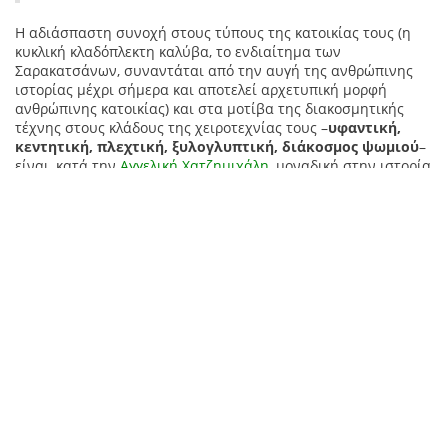
Η αδιάσπαστη συνοχή στους τύπους της κατοικίας τους (η
κυκλική κλαδόπλεκτη καλύβα, το ενδιαίτημα των
Σαρακατσάνων, συναντάται από την αυγή της ανθρώπινης
ιστορίας μέχρι σήμερα και αποτελεί αρχετυπική μορφή
ανθρώπινης κατοικίας) και στα μοτίβα της διακοσμητικής
τέχνης στους κλάδους της χειροτεχνίας τους –
υφαντική,
κεντητική, πλεχτική, ξυλογλυπτική, διάκοσμος ψωμιού
–
είναι, κατά την
Αγγελική Χατζημιχάλη
, μοναδική στην ιστορία
της ελληνικής λαϊκής τέχνης. Πανάρχαια γεωμετρικά
σχήματα (ζιγκ-ζαγκ, κυμάτια, μαίανδροι) επαναλαμβάνονται
με εντυπωσιακή συνέπεια στα σαρακατσάνικα εργόχειρα.
Ακλόνητη παρέμεινε και η βάση της κοινωνικής οργάνωσης
των Σαρακατσάνων, τα
τσελιγκάτα,
μικρές κοινωνίες
αποτελούμενες από 20-50 οικογένειες. Στην κεφαλή της
φατρίας βρισκόταν ο τσέλιγκας και όλα τα μέλη όφειλαν να
υπακούνε σε αυτόν.
Στο αυστηρό αυτό κοινωνικό πλαίσιο, όπου η μορφή του
πατέρα δέσποζε σε όλες τις εκδηλώσεις του βίου, ο
ρόλος της
γυναίκας
ήταν
καταλυτικός
αλλά παραγνωρισμένος και
υποτιμημένος. Είναι εντυπωσιακό ότι
ολόκληρη η
σαρακατσάνικη τέχνη
–εκτός από την ξυλογλυπτική–