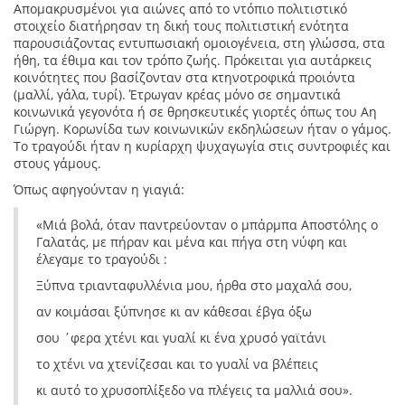
Απομακρυσμένοι για αιώνες από το ντόπιο πολιτιστικό
στοιχείο διατήρησαν τη δική τους πολιτιστική ενότητα
παρουσιάζοντας εντυπωσιακή ομοιογένεια, στη γλώσσα, στα
ήθη, τα έθιμα και τον τρόπο ζωής. Πρόκειται για αυτάρκεις
κοινότητες που βασίζονταν στα κτηνοτροφικά προιόντα
(μαλλί, γάλα, τυρί). Έτρωγαν κρέας μόνο σε σημαντικά
κοινωνικά γεγονότα ή σε θρησκευτικές γιορτές όπως του Αη
Γιώργη. Κορωνίδα των κοινωνικών εκδηλώσεων ήταν ο γάμος.
Το τραγούδι ήταν η κυρίαρχη ψυχαγωγία στις συντροφιές και
στους γάμους.
Όπως αφηγούνταν η γιαγιά:
«Μιά βολά, όταν παντρεύονταν ο μπάρμπα Αποστόλης ο
Γαλατάς, με πήραν και μένα και πήγα στη νύφη και
έλεγαμε το τραγούδι :
Ξύπνα τριανταφυλλένια μου, ήρθα στο μαχαλά σου,
αν κοιμάσαι ξύπνησε κι αν κάθεσαι έβγα όξω
σου ΄φερα χτένι και γυαλί κι ένα χρυσό γαϊτάνι
το χτένι να χτενίζεσαι και το γυαλί να βλέπεις
κι αυτό το χρυσοπλίξεδο να πλέγεις τα μαλλιά σου».