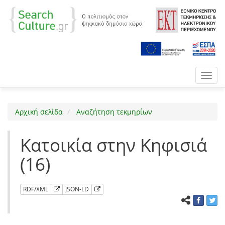
Toggl
navig
Αρχική σελίδα
Αναζήτηση τεκμηρίων
Κατοικία στην Κηφισιά
(16)
RDF/XML
JSON-LD