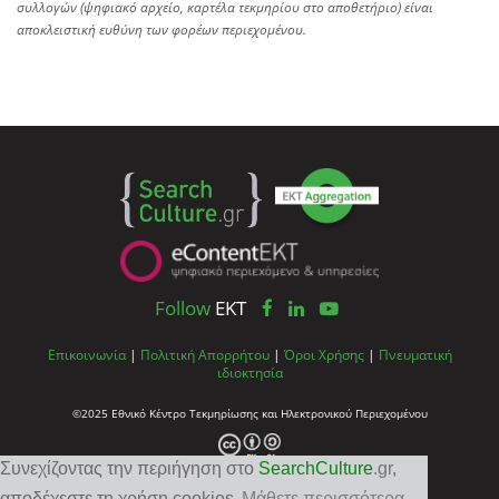
συλλογών (ψηφιακό αρχείο, καρτέλα τεκμηρίου στο αποθετήριο) είναι
αποκλειστική ευθύνη των φορέων περιεχομένου.
Follow
EKT
Επικοινωνία
|
Πολιτική Απορρήτου
|
Όροι Χρήσης
|
Πνευματική
ιδιοκτησία
©2025 Εθνικό Κέντρο Τεκμηρίωσης και Ηλεκτρονικού Περιεχομένου
Συνεχίζοντας την περιήγηση στο
SearchCulture
.gr
,
αποδέχεστε τη χρήση cookies
Μάθετε περισσότερα