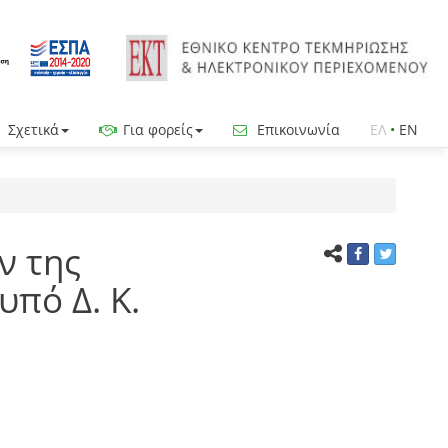
Σχετικά
Για φορείς
Επικοινωνία
ΕΛ
•
EN
ν της
υπό Δ. Κ.