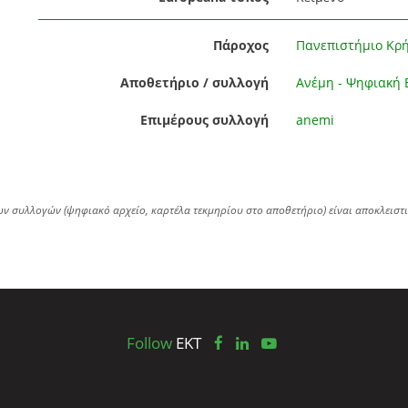
Πάροχος
Πανεπιστήμιο Κρ
Αποθετήριο / συλλογή
Ανέμη - Ψηφιακή 
Επιμέρους συλλογή
anemi
ων συλλογών (ψηφιακό αρχείο, καρτέλα τεκμηρίου στο αποθετήριο) είναι αποκλειστ
Follow
EKT