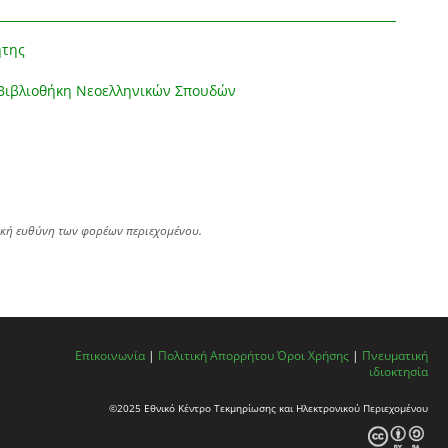
ήτης
Βιβλιοθήκη Νεοελληνικών Σπουδών
ική ευθύνη των φορέων περιεχομένου.
Επικοινωνία
|
Πολιτική Απορρήτου
Όροι Χρήσης
|
Πνευματική
ιδιοκτησία
©2025 Εθνικό Κέντρο Τεκμηρίωσης και Ηλεκτρονικού Περιεχομένου