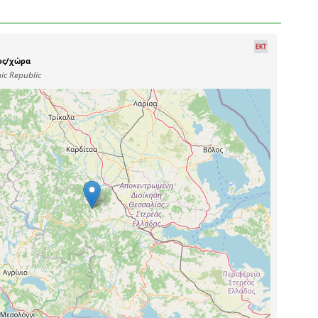
ος/χώρα
ic Republic