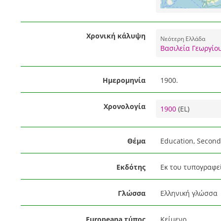
Χρονική κάλυψη
Νεότερη Ελλάδα
Βασιλεία Γεωργίου
Ημερομηνία
1900.
Χρονολογία
1900
(EL)
Θέμα
Education, Second
Εκδότης
Εκ του τυπογραφε
Γλώσσα
Ελληνική γλώσσα
Europeana τύπος
Κείμενο