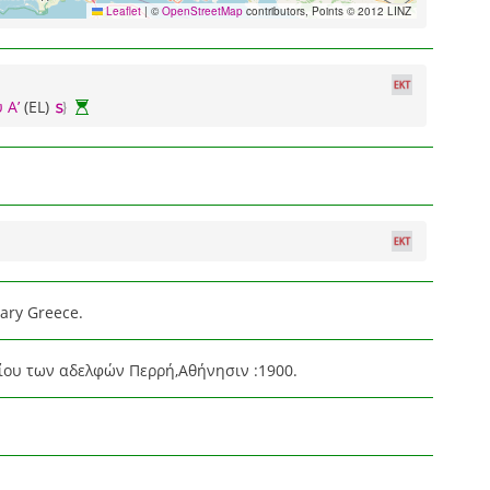
Leaflet
|
©
OpenStreetMap
contributors, Points © 2012 LINZ
 Α’
(EL)
ary Greece.
ίου των αδελφών Περρή,Αθήνησιν :1900.