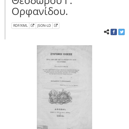
Θεοδώρου Γ.
Ορφανίδου.
RDF/XML
JSON-LD