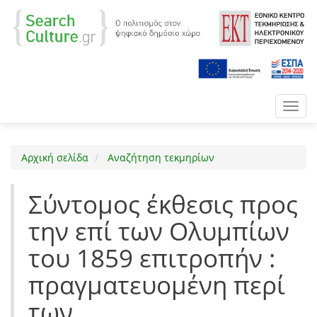
Toggl
navig
Αρχική σελίδα
Αναζήτηση τεκμηρίων
Σύντομος έκθεσις προς
την επί των Ολυμπίων
του 1859 επιτροπήν :
πραγματευομένη περί
των