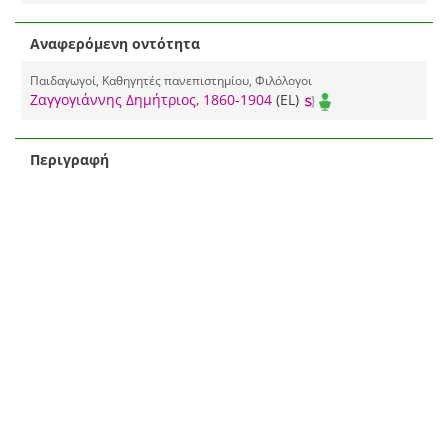
Ζαγγογιάννης Δημήτριος, 1860-1904
(EL)
Αναφερόμενη οντότητα
Παιδαγωγοί, Καθηγητές πανεπιστημίου, Φιλόλογοι
Ζαγγογιάννης Δημήτριος, 1860-1904
(EL)
Περιγραφή
ΦΣΑ 801
Greek literature, Modern Study and teaching (Secondary)
Greece Textbooks.
80 σ. , ; 19 εκ.
Contributors--Educational Association of Adrianoupolis
Στο verso του τίτλου αναγράφεται: Εκ του Τυπογραφείου
Παρασκευά Λεώνη.
Elegic poetry, Greek Study and teaching (Secondary)
Greece Textbooks.
Τύπος