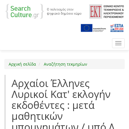
Toggl
navig
Αρχική σελίδα
Αναζήτηση τεκμηρίων
Αρχαίοι Έλληνες
Λυρικοί Κατ' εκλογήν
εκδοθέντες : μετά
μαθητικών
υπομνημάτων / υπό Δ.