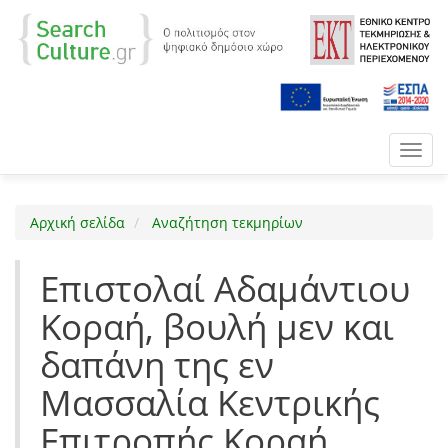
Toggl
navig
Αρχική σελίδα
Αναζήτηση τεκμηρίων
Επιστολαί Αδαμάντιου
Κοραή, βουλή μεν και
δαπάνη της εν
Μασσαλία Κεντρικής
Επιτροπής Κοραή