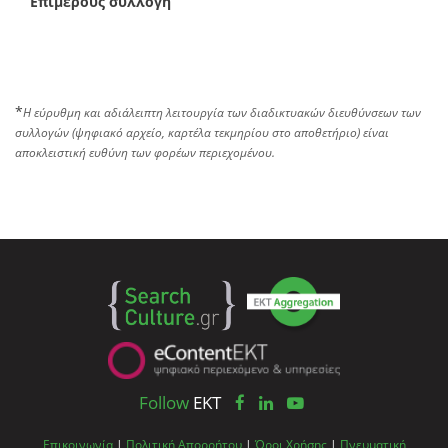
Επιμέρους συλλογή
*
Η εύρυθμη και αδιάλειπτη λειτουργία των διαδικτυακών διευθύνσεων των
συλλογών (ψηφιακό αρχείο, καρτέλα τεκμηρίου στο αποθετήριο) είναι
αποκλειστική ευθύνη των φορέων περιεχομένου.
Follow
EKT
Επικοινωνία
|
Πολιτική Απορρήτου
|
Όροι Χρήσης
|
Πνευματική