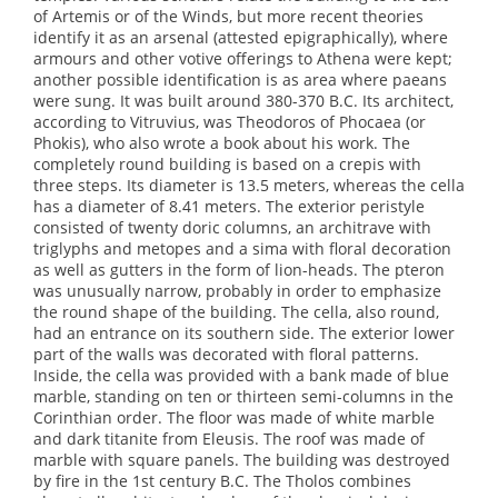
of Artemis or of the Winds, but more recent theories
identify it as an arsenal (attested epigraphically), where
armours and other votive offerings to Athena were kept;
another possible identification is as area where paeans
were sung. It was built around 380-370 B.C. Its architect,
according to Vitruvius, was Theodoros of Phocaea (or
Phokis), who also wrote a book about his work. The
completely round building is based on a crepis with
three steps. Its diameter is 13.5 meters, whereas the cella
has a diameter of 8.41 meters. The exterior peristyle
consisted of twenty doric columns, an architrave with
triglyphs and metopes and a sima with floral decoration
as well as gutters in the form of lion-heads. The pteron
was unusually narrow, probably in order to emphasize
the round shape of the building. The cella, also round,
had an entrance on its southern side. The exterior lower
part of the walls was decorated with floral patterns.
Inside, the cella was provided with a bank made of blue
marble, standing on ten or thirteen semi-columns in the
Corinthian order. The floor was made of white marble
and dark titanite from Eleusis. The roof was made of
marble with square panels. The building was destroyed
by fire in the 1st century B.C. The Tholos combines