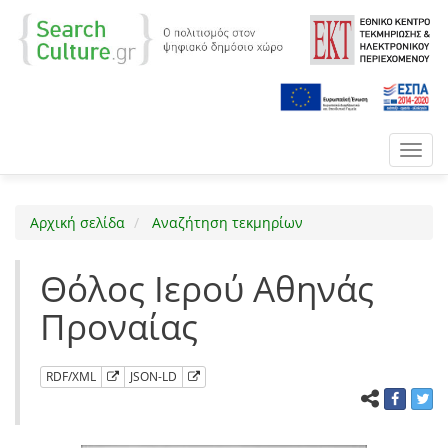
Toggl
navig
Αρχική σελίδα
Αναζήτηση τεκμηρίων
Θόλος Ιερού Αθηνάς
Προναίας
RDF/XML
JSON-LD