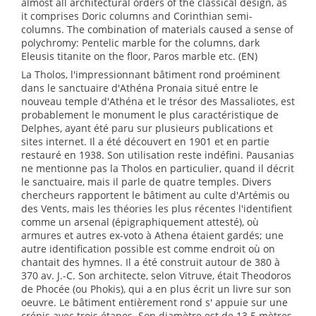
almost all architectural orders of the classical design, as
it comprises Doric columns and Corinthian semi-
columns. The combination of materials caused a sense of
polychromy: Pentelic marble for the columns, dark
Eleusis titanite on the floor, Paros marble etc. (EN)
La Tholos, l'impressionnant bâtiment rond proéminent
dans le sanctuaire d'Athéna Pronaia situé entre le
nouveau temple d'Athéna et le trésor des Massaliotes, est
probablement le monument le plus caractéristique de
Delphes, ayant été paru sur plusieurs publications et
sites internet. Il a été découvert en 1901 et en partie
restauré en 1938. Son utilisation reste indéfini. Pausanias
ne mentionne pas la Tholos en particulier, quand il décrit
le sanctuaire, mais il parle de quatre temples. Divers
chercheurs rapportent le bâtiment au culte d'Artémis ou
des Vents, mais les théories les plus récentes l'identifient
comme un arsenal (épigraphiquement attesté), où
armures et autres ex-voto à Athena étaient gardés; une
autre identification possible est comme endroit où on
chantait des hymnes. Il a été construit autour de 380 à
370 av. J.-C. Son architecte, selon Vitruve, était Theodoros
de Phocée (ou Phokis), qui a en plus écrit un livre sur son
oeuvre. Le bâtiment entièrement rond s' appuie sur une
crépis avec trois étapes. Son diamètre est de 13.5 mètres,