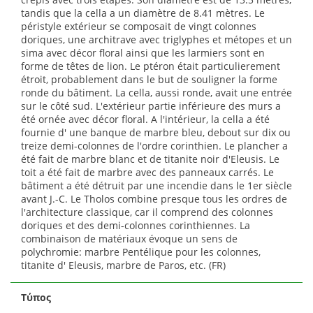
tandis que la cella a un diamètre de 8.41 mètres. Le
péristyle extérieur se composait de vingt colonnes
doriques, une architrave avec triglyphes et métopes et un
sima avec décor floral ainsi que les larmiers sont en
forme de têtes de lion. Le ptéron était particulierement
étroit, probablement dans le but de souligner la forme
ronde du bâtiment. La cella, aussi ronde, avait une entrée
sur le côté sud. L'extérieur partie inférieure des murs a
été ornée avec décor floral. A l'intérieur, la cella a été
fournie d' une banque de marbre bleu, debout sur dix ou
treize demi-colonnes de l'ordre corinthien. Le plancher a
été fait de marbre blanc et de titanite noir d'Eleusis. Le
toit a été fait de marbre avec des panneaux carrés. Le
bâtiment a été détruit par une incendie dans le 1er siècle
avant J.-C. Le Tholos combine presque tous les ordres de
l'architecture classique, car il comprend des colonnes
doriques et des demi-colonnes corinthiennes. La
combinaison de matériaux évoque un sens de
polychromie: marbre Pentélique pour les colonnes,
titanite d' Eleusis, marbre de Paros, etc. (FR)
Τύπος