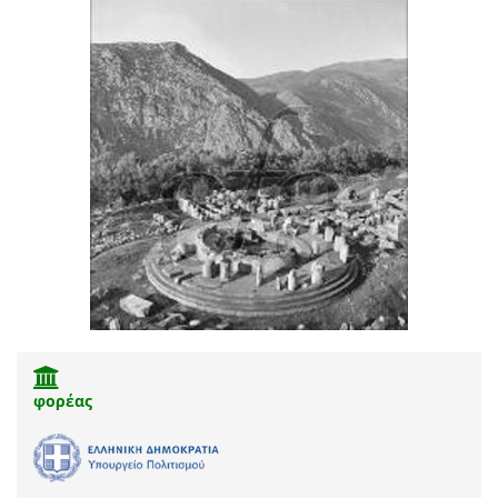
φορέας