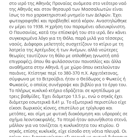
στο ιερό της Αθηνάς Προναίας ανάμεσα στο νεότερο ναό
της Αθηνάς και στον θησαυρό των Μασσαλιωτών είναι
ίσως το πιο χαρακτηριστικό μνημείο των Δελφών. Έχει
φωτογραφηθεί και προβληθεί κατά κόρον. Αναστηλώθηκε
εν μέρει το 1938. Η χρήση του παραμένει αδιευκρίνιστη.
Ο Παυσανίας, κατά την επίσκεψή του στο ιερό, δεν κάνει
συγκεκριμένα λόγο για τη Θόλο, παρά μιλά για τέσσερις
ναούς. Διάφοροι μελετητές συσχετίζουν το κτίριο με τη
λατρεία της Αρτέμιδος ή των Ανέμων, αλλά νεώτερες
θεωρίες ταυτίζουν τη θόλο με οπλοθήκη (γνωστή από
επιγραφές), όπου θα φυλάσσονταν πανοπλίες και άλλα
αναθήματα στην Αθηνά, ή με χώρο όπου εκτελούνταν
παιάνες. Κτίστηκε περί το 380-370 π.Χ. Αρχιτέκτονας,
σύμφωνα με το Βιτρούβιο, ήταν ο Θεόδωρος ο Φωκεύς ή
Φωκαεύς, ο οποίος συνέγραψε και βιβλίο για το έργο του.
Το πλήρως κυκλικό κτήριο εδράζεται σε κρηπίδωμα με
τρεις βαθμίδες. Έχει διάμετρο 13.5 μ., ενώ ο σηκός έχει
διάμετρο εσωτερικά 8,41 μ. Το εξωτερικό περιστύλιο είχε
είκοσι δωρικούς κίονες, επιστύλιο με τρίγλυφα και
μετόπες, και σίμη με φυτική διακόσμηση και υδροροές σε
σχήμα λεοντοκεφαλής. Το πτερό ήταν ασυνήθιστα στενό,
μάλλον για να τονίζεται η κυκλικότητα του κτιρίου. Ο
σηκός, επίσης κυκλικός, είχε είσοδο στη νότια πλευρά. Οι
τοίχοι του διακοσμούνταν εξωτερικά με φυτικό διάκοσμο