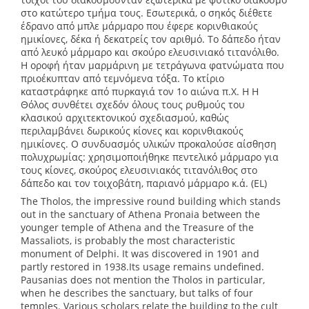
στο κατώτερο τμήμα τους. Εσωτερικά, ο σηκός διέθετε
έδρανο από μπλε μάρμαρο που έφερε κορινθιακούς
ημικίονες, δέκα ή δεκατρείς τον αριθμό. Το δάπεδο ήταν
από λευκό μάρμαρο και σκούρο ελευσινιακό τιτανόλιθο.
Η οροφή ήταν μαρμάρινη με τετράγωνα φατνώματα που
πριοέκυπταν από τεμνόμενα τόξα. Το κτίριο
καταστράφηκε από πυρκαγιά τον 1ο αιώνα π.Χ. Η Η
Θόλος συνθέτει σχεδόν όλους τους ρυθμούς του
κλασικού αρχιτεκτονικού σχεδιασμού, καθώς
περιλαμβάνει δωρικούς κίονες και κορινθιακούς
ημικίονες. Ο συνδυασμός υλικών προκαλούσε αίσθηση
πολυχρωμίας: χρησιμοποιήθηκε πεντελικό μάρμαρο για
τους κίονες, σκούρος ελευσινιακός τιτανόλιθος στο
δάπεδο και τον τοιχοβάτη, παριανό μάρμαρο κ.ά. (EL)
The Tholos, the impressive round building which stands
out in the sanctuary of Athena Pronaia between the
younger temple of Athena and the Treasure of the
Massaliots, is probably the most characteristic
monument of Delphi. It was discovered in 1901 and
partly restored in 1938.Its usage remains undefined.
Pausanias does not mention the Tholos in particular,
when he describes the sanctuary, but talks of four
temples. Various scholars relate the building to the cult