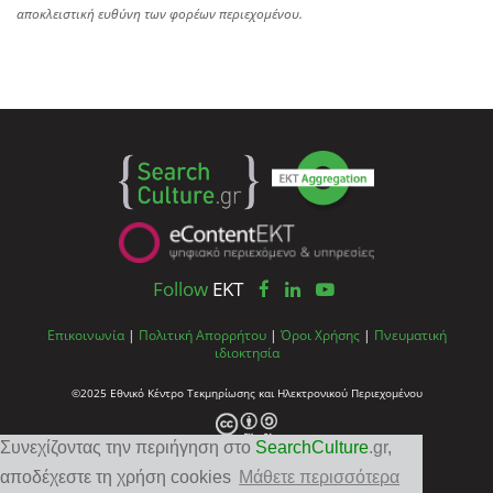
αποκλειστική ευθύνη των φορέων περιεχομένου.
Follow
EKT
Επικοινωνία
|
Πολιτική Απορρήτου
|
Όροι Χρήσης
|
Πνευματική
ιδιοκτησία
©2025 Εθνικό Κέντρο Τεκμηρίωσης και Ηλεκτρονικού Περιεχομένου
Συνεχίζοντας την περιήγηση στο
SearchCulture
.gr
,
αποδέχεστε τη χρήση cookies
Μάθετε περισσότερα