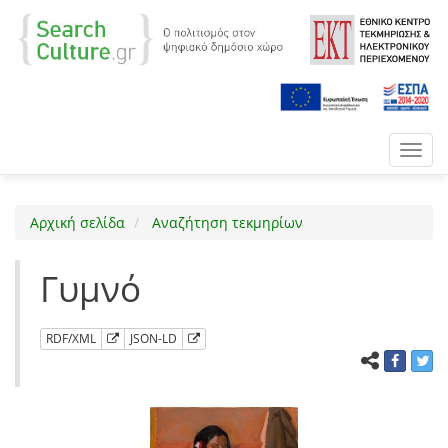
Toggl
navig
Αρχική σελίδα
Αναζήτηση τεκμηρίων
Γυμνό
RDF/XML
JSON-LD