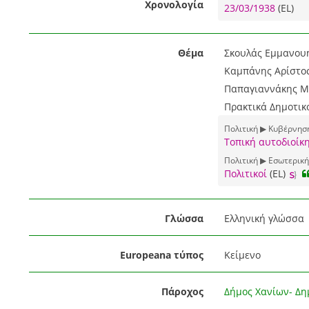
Χρονολογία
23/03/1938
(EL)
Θέμα
Σκουλάς Εμμανουή
Καμπάνης Αρίστος
Παπαγιαννάκης Μι
Πρακτικά Δημοτικ
Πολιτική ▶ Κυβέρνηση
Τοπική αυτοδιοίκ
Πολιτική ▶ Εσωτερική
Πολιτικοί
(EL)
Γλώσσα
Ελληνική γλώσσα
Europeana τύπος
Κείμενο
Πάροχος
Δήμος Χανίων- Δη