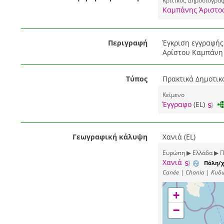
Κριτικοί, Δημοσιογράφ
Καμπάνης Άριστος
Περιγραφή
Έγκριση εγγραφής
Αρίστου Καμπάνη 
Τύπος
Πρακτικά Δημοτικ
Κείμενο
Έγγραφο
(EL)
Γεωγραφική κάλυψη
Χανιά (EL)
Ευρώπη ▶ Ελλάδα ▶ Π
Χανιά
Πόλη/χ
Canée | Chania | Κυδ
+
−