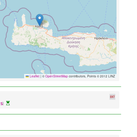
Leaflet
|
©
OpenStreetMap
contributors, Points © 2012 LINZ