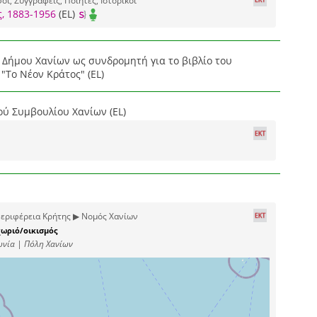
οι, Συγγραφείς, Ποιητές, Ιστορικοί
, 1883-1956
(EL)
 Δήμου Χανίων ως συνδρομητή για το βιβλίο του
"Το Νέον Κράτος" (EL)
ού Συμβουλίου Χανίων (EL)
εριφέρεια Κρήτης ▶ Νομός Χανίων
ωριό/οικισμός
ωνία | Πόλη Χανίων