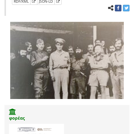
RDF/XML
JSON-LD
φορέας