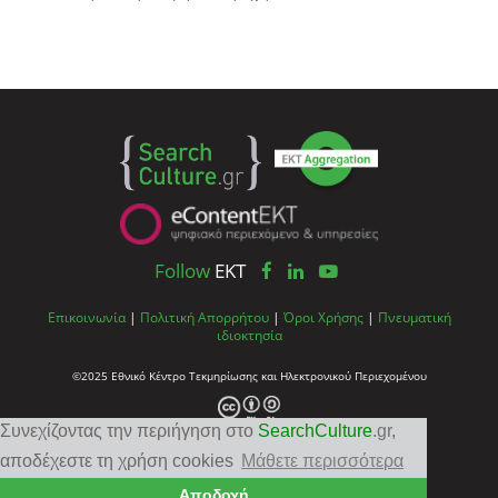
Follow
EKT
Επικοινωνία
|
Πολιτική Απορρήτου
|
Όροι Χρήσης
|
Πνευματική
ιδιοκτησία
©2025 Εθνικό Κέντρο Τεκμηρίωσης και Ηλεκτρονικού Περιεχομένου
Συνεχίζοντας την περιήγηση στο
SearchCulture
.gr
,
αποδέχεστε τη χρήση cookies
Μάθετε περισσότερα
Αποδοχή