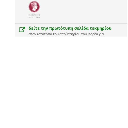
δείτε την πρωτότυπη σελίδα τεκμηρίου
στον ιστότοπο του αποθετηρίου του φορέα για
περισσότερες πληροφορίες και για να δείτε το ψηφιακό
*
αρχείο του τεκμηρίου
1 ψηφιακό αρχείο
1 JPEG
δείτε ή κατεβάστε το ψηφιακό αρχείο
*
απευθείας από τον ιστότοπο του αποθετηρίου
χρησιμοποιήστε
το ψηφιακό αρχείο ή την εικόνα προεπισκόπησης
:
σύμφωνα με την άδεια χρήσης
CC BY 4.0
Αναφορά Δημιουργού