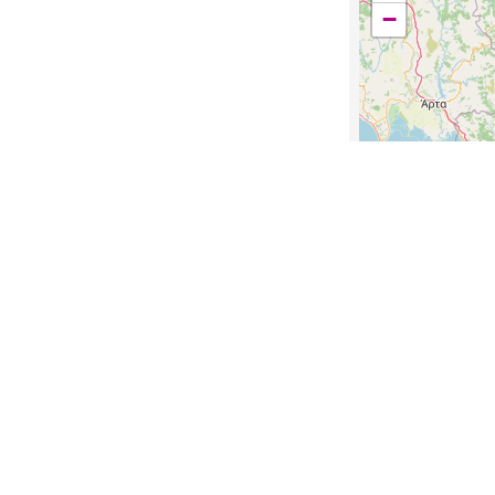
−
Χρονική κάλυψη
Νεότερη Ελλάδα
Μεταπολεμική Ελ
Ημερομηνία
1965