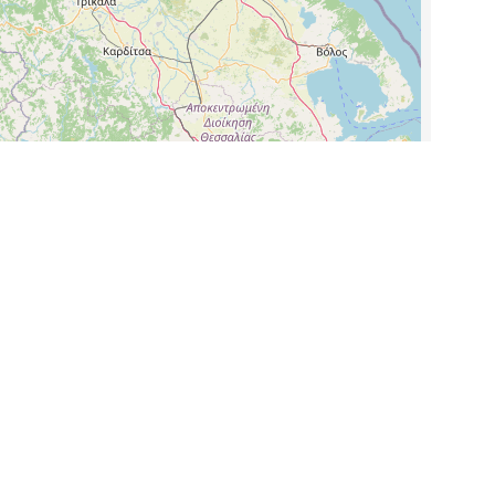
Leaflet
|
©
OpenStreetMap
contributors, Points © 2012 LINZ
λάδα
(EL)