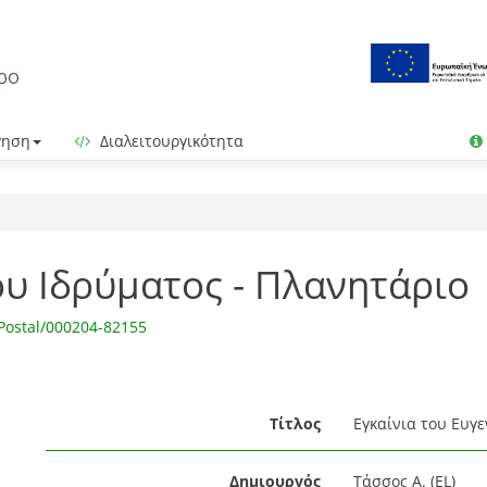
γηση
Διαλειτουργικότητα
ου Ιδρύματος - Πλανητάριο
Postal/000204-82155
Τίτλος
Εγκαίνια του Ευγε
Δημιουργός
Τάσσος Α. (EL)