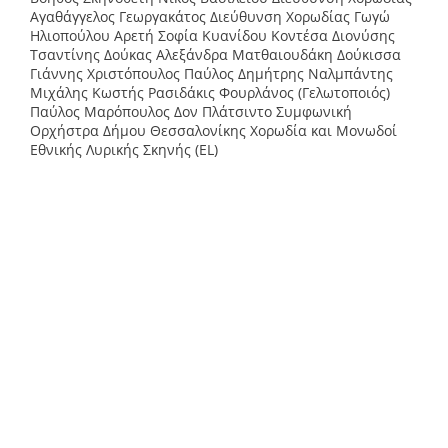
Αγαθάγγελος Γεωργακάτος Διεύθυνση Χορωδίας Γωγώ
Ηλιοπούλου Αρετή Σοφία Κυανίδου Κοντέσα Διονύσης
Τσαντίνης Δούκας Αλεξάνδρα Ματθαιουδάκη Δούκισσα
Γιάννης Χριστόπουλος Παύλος Δημήτρης Ναλμπάντης
Μιχάλης Κωστής Ρασιδάκις Φουρλάνος (Γελωτοποιός)
Παύλος Μαρόπουλος Δον Πλάτσιντο Συμφωνική
Ορχήστρα Δήμου Θεσσαλονίκης Χορωδία και Μονωδοί
Εθνικής Λυρικής Σκηνής (EL)
Comedy melodrama in three acts Poetic text: Nikolaos
Laskaris and Polyvios Dimitrakopoulos Ilias Voudouris
Orchestra Conductor Petros Zoulias Director Anastasia
Arseni Set Designer - Costume Designer Spyros Tzoras
Lighting Fotis Diamantopoulos Kinesiology Katerina
Pesatotis Assistant Director Nikos Vassiliou Choir
Conductor Agathangelos Georgakatos Choir Director Gogo
Iliopoulou Areti Sophia Kyanidou Countess Dionysis
Tsantinis Doukas Alexandra Matthaioudaki Duchess
Giannis Christopoulos Pavlos Dimitris Nalbantis Michalis
Kostis Rasidakis Fourlanos (Jester) Pavlos Maropoulos Don
Placido Symphony Orchestra of the Municipality of
Thessaloniki Choir and Soloists of the National Opera
(EN)