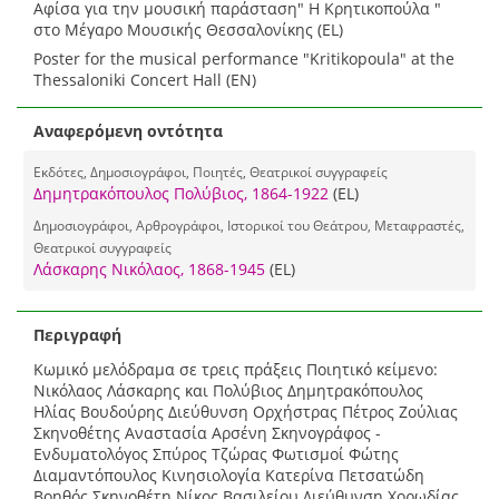
Αφίσα για την μουσική παράσταση" Η Κρητικοπούλα "
στο Μέγαρο Μουσικής Θεσσαλονίκης (EL)
Poster for the musical performance "Kritikopoula" at the
Thessaloniki Concert Hall (EN)
Αναφερόμενη οντότητα
Εκδότες, Δημοσιογράφοι, Ποιητές, Θεατρικοί συγγραφείς
Δημητρακόπουλος Πολύβιος, 1864-1922
(EL)
Δημοσιογράφοι, Αρθρογράφοι, Ιστορικοί του Θεάτρου, Μεταφραστές,
Θεατρικοί συγγραφείς
Λάσκαρης Νικόλαος, 1868-1945
(EL)
Περιγραφή
Κωμικό μελόδραμα σε τρεις πράξεις Ποιητικό κείμενο:
Νικόλαος Λάσκαρης και Πολύβιος Δημητρακόπουλος
Ηλίας Βουδούρης Διεύθυνση Ορχήστρας Πέτρος Ζούλιας
Σκηνοθέτης Αναστασία Αρσένη Σκηνογράφος -
Ενδυματολόγος Σπύρος Τζώρας Φωτισμοί Φώτης
Διαμαντόπουλος Κινησιολογία Κατερίνα Πετσατώδη
Βοηθός Σκηνοθέτη Νίκος Βασιλείου Διεύθυνση Χορωδίας