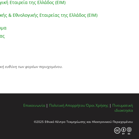
γική Εταιρεία της Ελλάδος (EIM)
κής & Εθνολογικής Εταιρείας της Ελλάδος (ΕΙΜ)
ωμα
ας
ική ευθύνη των φορέων περιεχομένου.
Επικοινωνία
|
Πολιτική Απορρήτου
Όροι Χρήσης
|
Πνευματική
ιδιοκτησία
©2025 Εθνικό Κέντρο Τεκμηρίωσης και Ηλεκτρονικού Περιεχομένου