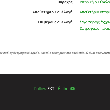
Πάροχος
Ιστορική & Εθνολο
Αποθετήριο / συλλογή
Αποθετήριο Ιστορι
Επιμέρους συλλογή
έργα τέχνης έγχρ
Ζωγραφικός πίνακ
ων συλλογών (ψηφιακό αρχείο, καρτέλα τεκμηρίου στο αποθετήριο) είναι αποκλειστ
Follow
EKT