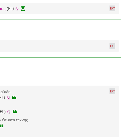
δος
(EL)
ερίοδοι
EL)
EL)
▶ Θέματα τέχνης