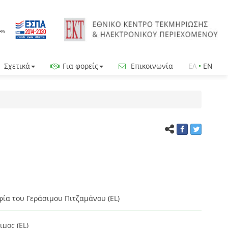
Σχετικά
Για φορείς
Επικοινωνία
ΕΛ
•
EN
α του Γεράσιμου Πιτζαμάνου (EL)
μος (EL)