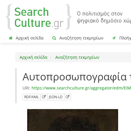
Αρχική σελίδα
Αναζήτηση τεκμηρίων
Πλοή
Αρχική σελίδα
Αναζήτηση τεκμηρίων
Αυτοπροσωπογραφία τ
URI:
https://www.searchculture.gr/aggregator/edm/EI
RDF/XML
JSON-LD