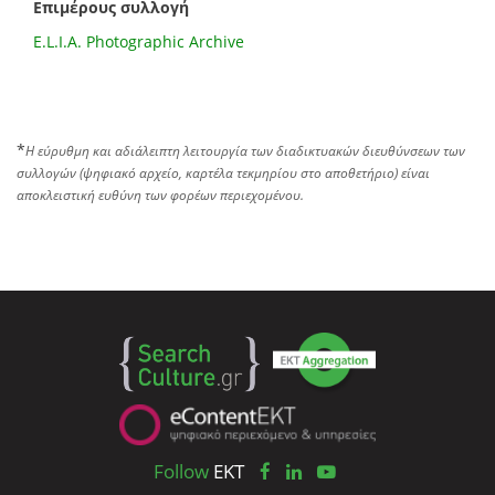
Επιμέρους συλλογή
E.L.I.A. Photographic Archive
*
Η εύρυθμη και αδιάλειπτη λειτουργία των διαδικτυακών διευθύνσεων των
συλλογών (ψηφιακό αρχείο, καρτέλα τεκμηρίου στο αποθετήριο) είναι
αποκλειστική ευθύνη των φορέων περιεχομένου.
Follow
EKT