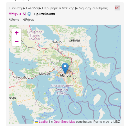
Ευρώπη ▶ Ελλάδα ▶ Περιφέρεια Αττικής ▶ Νομαρχία Αθήνας
Αθήνα
Πρωτεύουσα
Athens | Αθήναι
+
−
Leaflet
|
©
OpenStreetMap
contributors, Points © 2012 LINZ