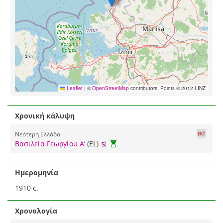
Leaflet
|
©
OpenStreetMap
contributors, Points © 2012 LINZ
Χρονική κάλυψη
Νεότερη Ελλάδα
Βασιλεία Γεωργίου Α’
(EL)
Ημερομηνία
1910 c.
Χρονολογία