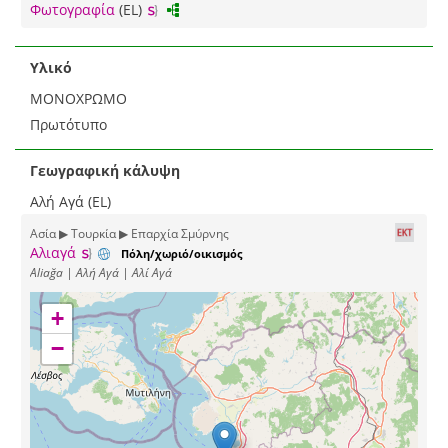
Φωτογραφία
(EL)
Υλικό
ΜΟΝΟΧΡΩΜΟ
Πρωτότυπο
Γεωγραφική κάλυψη
Αλή Αγά (EL)
Ασία ▶ Τουρκία ▶ Επαρχία Σμύρνης
Αλιαγά
Πόλη/χωριό/οικισμός
Aliağa | Αλή Αγά | Αλί Αγά
+
−