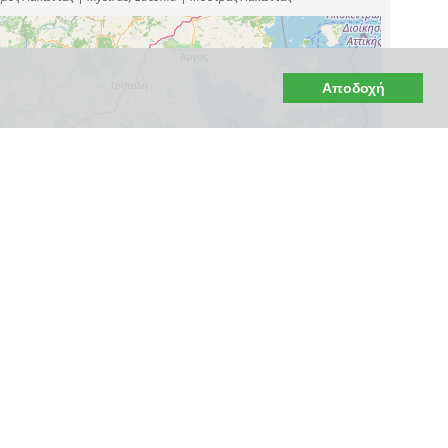
Αποδοχή
Leaflet
|
©
OpenStreetMap
contributors, Points © 2012 LINZ