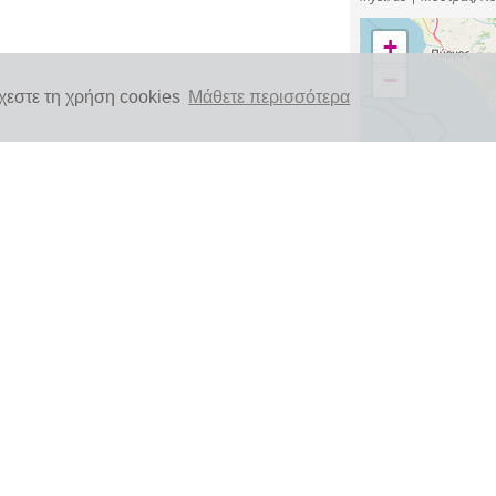
+
−
χεστε τη χρήση cookies
Μάθετε περισσότερα
Έκταση (μέγεθος ή διάρκεια)
20