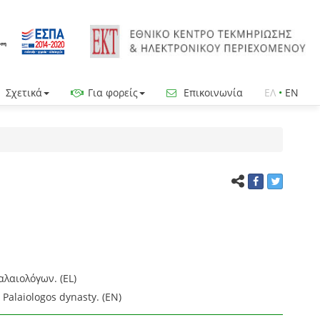
Σχετικά
Για φορείς
Επικοινωνία
ΕΛ
•
EN
λαιολόγων. (EL)
 Palaiologos dynasty. (EN)