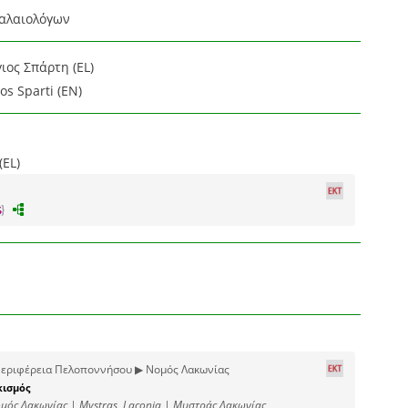
αλαιολόγων
ιος Σπάρτη (EL)
os Sparti (EN)
EL)
εριφέρεια Πελοποννήσου ▶ Νομός Λακωνίας
κισμός
μός Λακωνίας | Mystras, Laconia | Μυστράς Λακωνίας