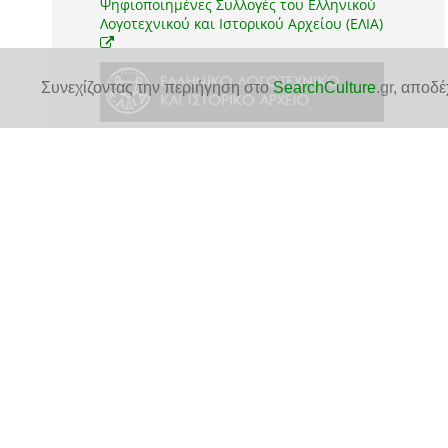
Ψηφιοποιημένες Συλλογές του Ελληνικού
Λογοτεχνικού και Ιστορικού Αρχείου (ΕΛΙΑ)
Συνεχίζοντας την περιήγηση στο
SearchCulture
.gr
, αποδέ
δείτε την πρωτότυπη σελίδα τεκμηρίου
στον ιστότοπο του αποθετηρίου του φορέα για
περισσότερες πληροφορίες και για να δείτε το ψηφιακό
*
αρχείο του τεκμηρίου
1 ψηφιακό αρχείο
1 JPEG
δείτε ή κατεβάστε το ψηφιακό αρχείο
*
απευθείας από τον ιστότοπο του αποθετηρίου
χρησιμοποιήστε
το ψηφιακό αρχείο ή την εικόνα προεπισκόπησης
:
σύμφωνα με την άδεια χρήσης
CC BY 4.0
Αναφορά Δημιουργού