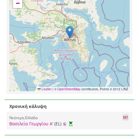
−
Leaflet
|
©
OpenStreetMap
contributors, Points © 2012 LINZ
Χρονική κάλυψη
Νεότερη Ελλάδα
Βασιλεία Γεωργίου Α’
(EL)