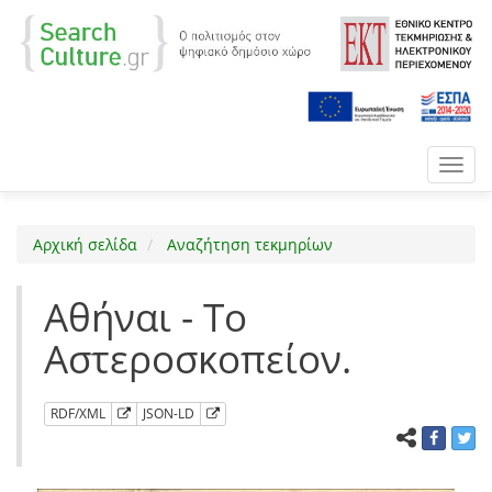
Toggl
navig
Αρχική σελίδα
Αναζήτηση τεκμηρίων
Αθήναι - Το
Αστεροσκοπείον.
RDF/XML
JSON-LD