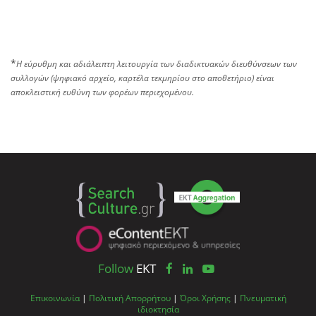
*
Η εύρυθμη και αδιάλειπτη λειτουργία των διαδικτυακών διευθύνσεων των
συλλογών (ψηφιακό αρχείο, καρτέλα τεκμηρίου στο αποθετήριο) είναι
αποκλειστική ευθύνη των φορέων περιεχομένου.
Follow
EKT
Επικοινωνία
|
Πολιτική Απορρήτου
|
Όροι Χρήσης
|
Πνευματική
ιδιοκτησία