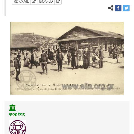
RDF/XML
JSON-LD
φορέας