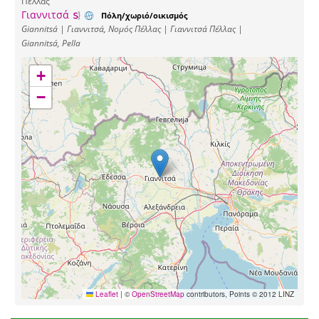
Πέλλας
Γιαννιτσά
Πόλη/χωριό/οικισμός
Giannitsá | Γιαννιτσά, Νομός Πέλλας | Γιαννιτσά Πέλλας |
Giannitsá, Pella
+
−
Leaflet
|
©
OpenStreetMap
contributors, Points © 2012 LINZ