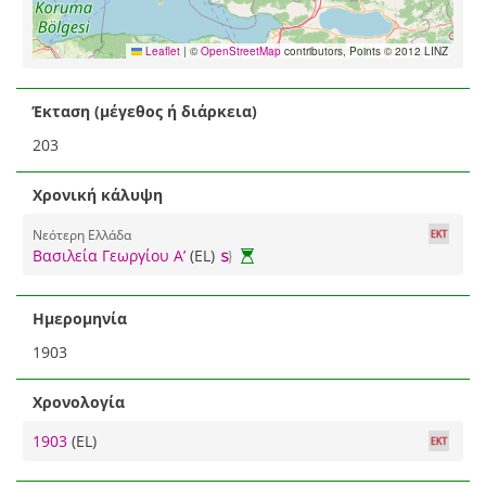
Leaflet
|
©
OpenStreetMap
contributors, Points © 2012 LINZ
Έκταση (μέγεθος ή διάρκεια)
203
Χρονική κάλυψη
Νεότερη Ελλάδα
Βασιλεία Γεωργίου Α’
(EL)
Ημερομηνία
1903
Χρονολογία
1903
(EL)