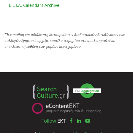
E.L.I.A. Calendars Archive
*
Η εύρυθμη και αδιάλειπτη λειτουργία των διαδικτυακών διευθύνσεων των
συλλογών (ψηφιακό αρχείο, καρτέλα τεκμηρίου στο αποθετήριο) είναι
αποκλειστική ευθύνη των φορέων περιεχομένου.
Follow
EKT
Επικοινωνία
|
Πολιτική Απορρήτου
|
Όροι Χρήσης
|
Πνευματική