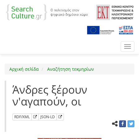
Toggl
navig
Αρχική σελίδα
Αναζήτηση τεκμηρίων
Άνδρες ξέρουν
ν'αγαπούν, οι
RDF/XML
JSON-LD