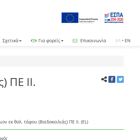
Σχετικά
Για φορείς
Επικοινωνία
ΕΛ
•
EN
 ΠΕ ΙΙ.
ν εκ θολ. τάφου (Βοϊδοκοιλιάς) ΠΕ ΙΙ. (EL)
ργός