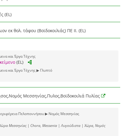
ς (EL)
ν εκ θολ. τάφου (Βοϊδοκοιλιάς) ΠΕ ΙΙ. (EL)
μενα και Έργα Τέχνης
κείμενο
(EL)
μενα και Έργα Τέχνης ▶ Γλυπτό
σος,Νομός Μεσσηνίας,Πυλος,Βοϊδοκοιλιά Πυλίας
Περιφέρεια Πελοποννήσου ▶ Νομός Μεσσηνίας
Χώρα Μεσσηνίας | Chora, Messenia | Λυγούδιστα | Χώρα, Νομός