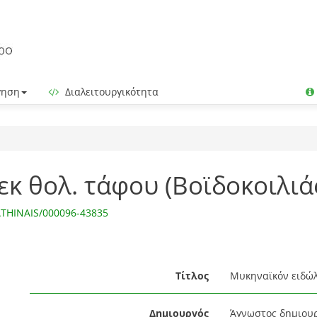
γηση
Διαλειτουργικότητα
κ θολ. τάφου (Βοϊδοκοιλιάς)
ATHINAIS/000096-43835
Τίτλος
Μυκηναϊκόν ειδώλιο
Δημιουργός
Άγνωστος δημιου