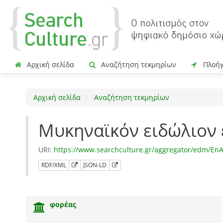
Αρχική σελίδα
Αναζήτηση τεκμηρίων
Πλοή
Αρχική σελίδα
Αναζήτηση τεκμηρίων
Μυκηναϊκόν ειδώλιον ε
URI:
https://www.searchculture.gr/aggregator/edm/En
RDF/XML
JSON-LD
φορέας