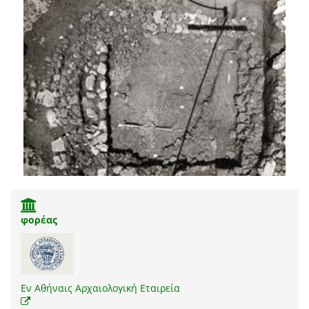
φορέας
Εν Αθήναις Αρχαιολογική Εταιρεία