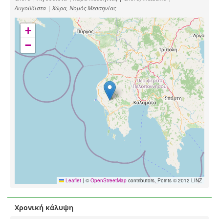
Λυγούδιστα | Χώρα, Νομός Μεσσηνίας
+
−
Leaflet
|
©
OpenStreetMap
contributors, Points © 2012 LINZ
Χρονική κάλυψη