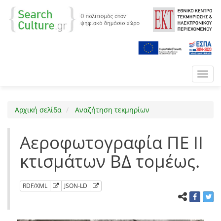
Toggl
navig
Αρχική σελίδα
Αναζήτηση τεκμηρίων
Αεροφωτογραφία ΠΕ ΙΙ
κτισμάτων ΒΔ τομέως.
RDF/XML
JSON-LD