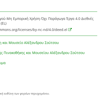
ού-Μη Εμπορική Χρήση-Όχι Παράγωγα Έργα 4.0 Διεθνές
(EL)
ommons.org/licenses/by-nc-nd/4.0/deed.el
η και Μουσείο Αλέξανδρου Σούτσου
ής Πινακοθήκης και Μουσείου Αλέξανδρου Σούτσου
ωμα
ική ευθύνη των φορέων περιεχομένου.