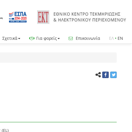
Σχετικά
Για φορείς
Επικοινωνία
ΕΛ
•
EN
(EL)