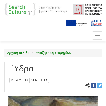
Toggl
navig
Αρχική σελίδα
Αναζήτηση τεκμηρίων
΄Υδρα
RDF/XML
JSON-LD