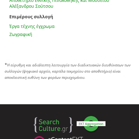
Αποθετήριο Εθνικής Πινακοθήκης και Μουσείου
Αλέξανδρου Σούτσου
Επιμέρους συλλογή
Έργα τέχνης έγχρωμα
Ζωγραφική
*
Η εύρυθμη και αδιάλειπτη λειτουργία των διαδικτυακών διευθύνσεων των
συλλογών (ψηφιακό αρχείο, καρτέλα τεκμηρίου στο αποθετήριο) είναι
αποκλειστική ευθύνη των φορέων περιεχομένου.