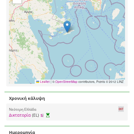
Leaflet
|
©
OpenStreetMap
contributors, Points © 2012 LINZ
Χρονική κάλυψη
Νεότερη Ελλάδα
Δικτατορία
(EL)
Ημερομηνία