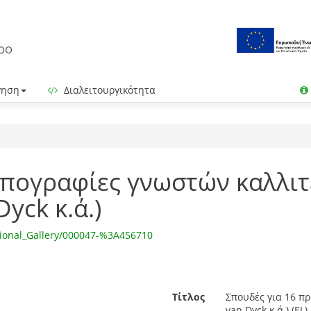
γηση
Διαλειτουργικότητα
ωπογραφίες γνωστών καλλι
Dyck κ.ά.)
tional_Gallery/000047-%3A456710
Τίτλος
Σπουδές για 16 π
van Dyck κ.ά.) (EL)