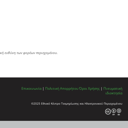
ική ευθύνη των φορέων περιεχομένου.
Επικοινωνία
|
Πολιτική Απορρήτου
Όροι Χρήσης
|
Πνευματική
ιδιοκτησία
©2025 Εθνικό Κέντρο Τεκμηρίωσης και Ηλεκτρονικού Περιεχομένου