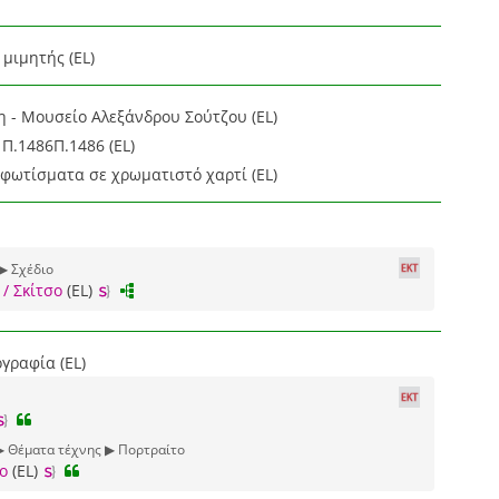
 μιμητής (EL)
η - Μουσείο Αλεξάνδρου Σούτζου (EL)
Π.1486Π.1486 (EL)
φωτίσματα σε χρωματιστό χαρτί (EL)
▶ Σχέδιο
/ Σκίτσο
(EL)
ραφία (EL)
▶ Θέματα τέχνης ▶ Πορτραίτο
ο
(EL)