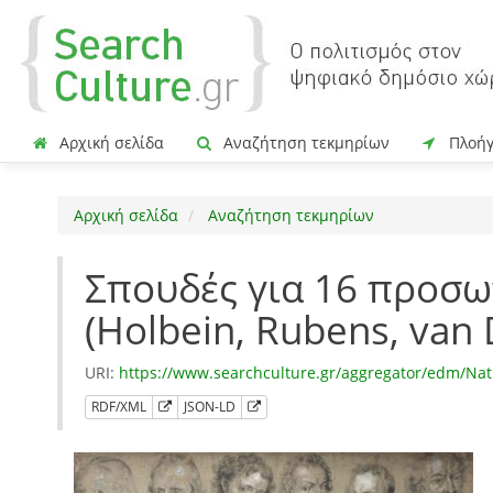
Αρχική σελίδα
Αναζήτηση τεκμηρίων
Πλοή
Αρχική σελίδα
Αναζήτηση τεκμηρίων
Σπουδές για 16 προσ
(Holbein, Rubens, van 
URI:
https://www.searchculture.gr/aggregator/edm/Na
RDF/XML
JSON-LD