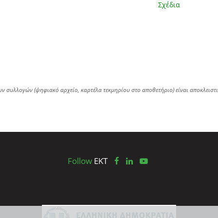
Σχέδια
ων συλλογών (ψηφιακό αρχείο, καρτέλα τεκμηρίου στο αποθετήριο) είναι αποκλειστ
Follow
EKT