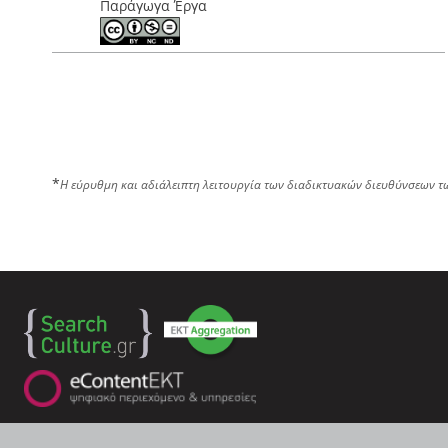
Παράγωγα Έργα
*
Η εύρυθμη και αδιάλειπτη λειτουργία των διαδικτυακών διευθύνσεων τ