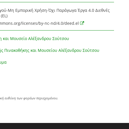
ού-Μη Εμπορική Χρήση-Όχι Παράγωγα Έργα 4.0 Διεθνές
(EL)
ommons.org/licenses/by-nc-nd/4.0/deed.el
η και Μουσείο Αλέξανδρου Σούτσου
ής Πινακοθήκης και Μουσείου Αλέξανδρου Σούτσου
ωμα
ική ευθύνη των φορέων περιεχομένου.