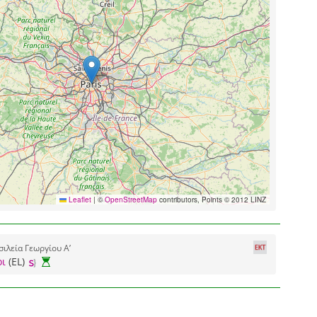
Leaflet
|
©
OpenStreetMap
contributors, Points © 2012 LINZ
ιλεία Γεωργίου Α’
οι
(EL)