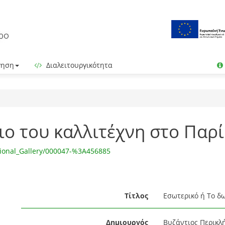
γηση
Διαλειτουργικότητα
ιο του καλλιτέχνη στο Παρί
tional_Gallery/000047-%3A456885
Τίτλος
Εσωτερικό ή Το δω
Δημιουργός
Βυζάντιος Περικλή