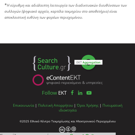
*
Η εύρυθμη και αδιάλειπτη λειτουργία των διαδικτυακών διευθύνσεων των
συλλογών (ψηφιακό αρχείο, καρτέλα τεκμηρίου στο αποθετήριο) είναι
αποκλειστική ευθύνη των φορέων περιεχομένου.
Follow
EKT
Επικοινωνία
|
Πολιτική Απορρήτου
|
Όροι Χρήσης
|
Πνευματική
ιδιοκτησία
©2025 Εθνικό Κέντρο Τεκμηρίωσης και Ηλεκτρονικού Περιεχομένου