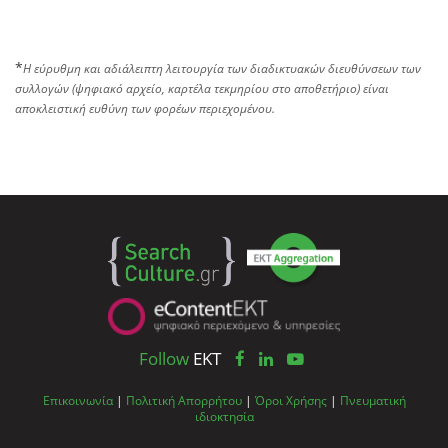
*
Η εύρυθμη και αδιάλειπτη λειτουργία των διαδικτυακών διευθύνσεων των
συλλογών (ψηφιακό αρχείο, καρτέλα τεκμηρίου στο αποθετήριο) είναι
αποκλειστική ευθύνη των φορέων περιεχομένου.
Follow
EKT
Επικοινωνία
|
Πολιτική Απορρήτου
|
Όροι Χρήσης
|
Πνευματική
ιδιοκτησία