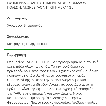
ΕΦΗΜΕΡΙΔΑ, ΑΘΛΗΤΙΚΗ ΗΜΕΡΑ, ΑΓΩΝΕΣ ΟΜΑΔΩΝ
ΠΟΛΕΩΝ, ΑΓΩΝΕΣ "ΑΘΛΗΤΙΚΗ ΗΜΕΡΑ" (EL)
Δημιουργός
Άγνωστος δημιουργός
Συντελεστής
Μητράγκας Γεώργιος (EL)
Περιγραφή
Εφημερίδα "ΑΘΛΗΤΙΚΗ ΗΜΕΡΑ", τρισεβδομαδιαία πρωϊνή
εφημερίδα όλων των σπόρ. Το κεντρικό θέμα του
πρωτοσέλιδου φέρει τον τίτλο «Ο χθεσινός αγών ομάδων
πόλεων» με υπότιτλο «Η αντιπροσωπευτική ομάς
Θεσσαλονίκης ενίκησε την ομάδα Αθηνών με δυο
κέρματα έναντι μηδενός». Ακόμη, παρουσιάζεται στην
πρώτη σελίδα της εφημερίδας φωτογραφικό ρεπορτάζ
της "Αθλητικής ημέρας". Αρχισυντάκτης: Νίκος
Καπίτσογλου. Ημερομηνία έκδοσης: Δευτέρα, 4
Φεβρουαρίου. Πρώτο έτος κυκλοφορίας. Αριθμός Φύλλου: