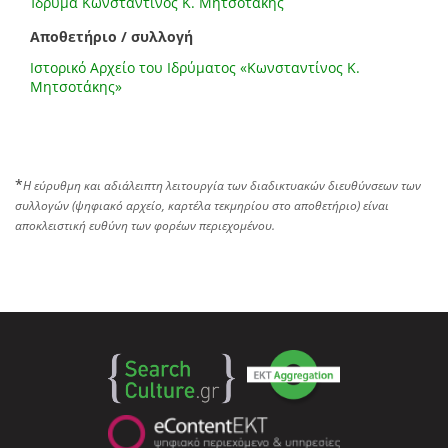
Ίδρυμα Κωνσταντίνος Κ. Μητσοτάκης
Αποθετήριο / συλλογή
Ιστορικό Αρχείο του Ιδρύματος «Κωνσταντίνος Κ.
Μητσοτάκης»
*
Η εύρυθμη και αδιάλειπτη λειτουργία των διαδικτυακών διευθύνσεων των
συλλογών (ψηφιακό αρχείο, καρτέλα τεκμηρίου στο αποθετήριο) είναι
αποκλειστική ευθύνη των φορέων περιεχομένου.