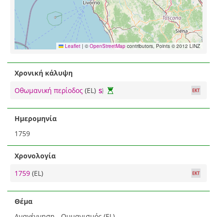
Leaflet
|
©
OpenStreetMap
contributors, Points © 2012 LINZ
Χρονική κάλυψη
Οθωμανική περίοδος
(EL)
Ημερομηνία
1759
Χρονολογία
1759
(EL)
Θέμα
Αναγέννηση - Ουμανισμός (EL)