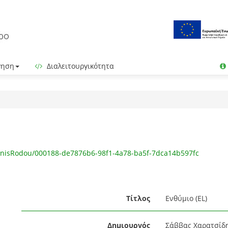
γηση
Διαλειτουργικότητα
hnisRodou/000188-de7876b6-98f1-4a78-ba5f-7dca14b597fc
Τίτλος
Ενθύμιο (EL)
Δημιουργός
Σάββας Χαρατσίδη