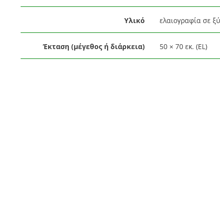
Υλικό
ελαιογραφία σε ξύ
Έκταση (μέγεθος ή διάρκεια)
50 × 70 εκ. (EL)
Χρονική κάλυψη
Νεότερη Ελλάδα
Μεταπολεμική Ελ
Ημερομηνία
1963 (EL)
Χρονολογία
1963
(EL)
Θέμα
Πολιτισμός (κουλτ
Πολιτισμός (κουλτ