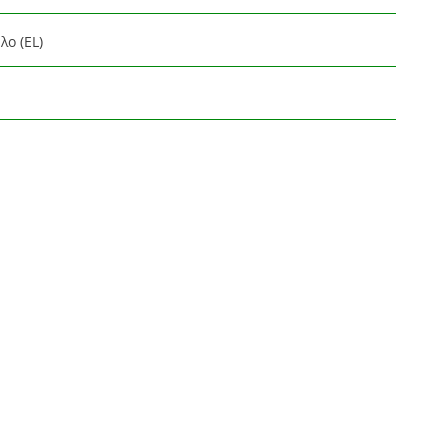
λο (EL)
λάδα
(EL)
ούρα) (EL)
ούρα)
(EL)