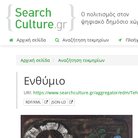
Αρχική σελίδα
Αναζήτηση τεκμηρίων
Πλοή
Αρχική σελίδα
Αναζήτηση τεκμηρίων
Ενθύμιο
URI:
https://www.searchculture.gr/aggregator/edm/Te
RDF/XML
JSON-LD