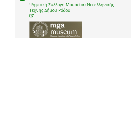
Ψηφιακή Συλλογή Μουσείου Νεοελληνικής
Τέχνης Δήμου Ρόδου
δείτε την πρωτότυπη σελίδα τεκμηρίου
στον ιστότοπο του αποθετηρίου του φορέα για
περισσότερες πληροφορίες και για να δείτε το ψηφιακό
*
αρχείο του τεκμηρίου
1 ψηφιακό αρχείο
1 JPEG
δείτε ή κατεβάστε το ψηφιακό αρχείο
*
απευθείας από τον ιστότοπο του αποθετηρίου
χρησιμοποιήστε
το ψηφιακό αρχείο ή την εικόνα προεπισκόπησης
:
σύμφωνα με την άδεια χρήσης
Public Domain CC0