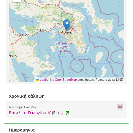
Leaflet
|
©
OpenStreetMap
contributors, Points © 2012 LINZ
Χρονική κάλυψη
Νεότερη Ελλάδα
Βασιλεία Γεωργίου Α’
(EL)
Ημερομηνία