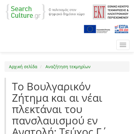
Toggl
navig
Αρχική σελίδα
Αναζήτηση τεκμηρίων
Το Βουλγαρικόν
Ζήτημα και αι νέαι
πλεκτάναι του
πανσλαυισμού εν
Ανατολή: Τεύχος Γ΄