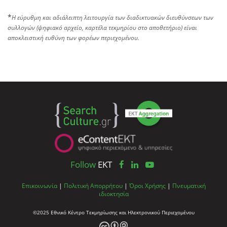
*
Η εύρυθμη και αδιάλειπτη λειτουργία των διαδικτυακών διευθύνσεων των
συλλογών (ψηφιακό αρχείο, καρτέλα τεκμηρίου στο αποθετήριο) είναι
αποκλειστική ευθύνη των φορέων περιεχομένου.
Follow
EKT
Επικοινωνία
|
Πολιτική Απορρήτου
|
Όροι Χρήσης
|
Πνευματική
ιδιοκτησία
©2025 Εθνικό Κέντρο Τεκμηρίωσης και Ηλεκτρονικού Περιεχομένου