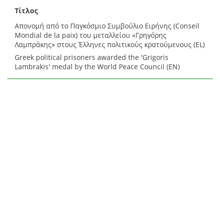
Τίτλος
Απονομή από το Παγκόσμιο Συμβούλιο Ειρήνης (Conseil
Mondial de la paix) του μεταλλείου «Γρηγόρης
Λαμπράκης» στους Έλληνες πολιτικούς κρατούμενους (EL)
Greek political prisoners awarded the 'Grigoris
Lambrakis' medal by the World Peace Council (EN)
Αναφερόμενη οντότητα
Λαμπράκης Γρηγόρης (EL)
Lambrakis Grigoris (EN)
Ιατροί, Αθλητές, Πολιτικοί
Λαμπράκης Γρηγόρης, 1912-1963
(EL)
Τύπος
Δίπλωμα (EL)
Αρχειακό τεκμήριο (EL)
Archival Document (EN)