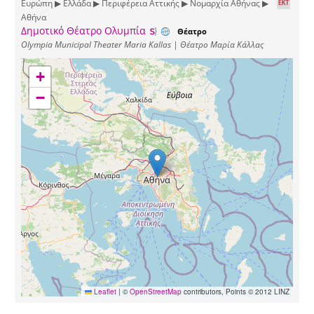
Ευρώπη ▶ Ελλάδα ▶ Περιφέρεια Αττικής ▶ Νομαρχία Αθήνας ▶
Αθήνα
Δημοτικό Θέατρο Ολυμπία
Θέατρο
Olympia Municipal Theater Maria Kallas | Θέατρο Μαρία Κάλλας
+
−
Leaflet
|
©
OpenStreetMap
contributors, Points © 2012 LINZ