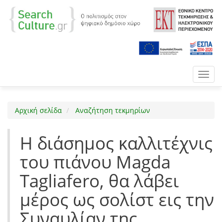
Toggl
navig
Αρχική σελίδα
Αναζήτηση τεκμηρίων
Η διάσημος καλλιτέχνις
του πιάνου Magda
Tagliafero, θα λάβει
μέρος ως σολίστ εις την
Συναυλίαν της