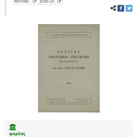
RDF/XML
JSON-LD
φορέας