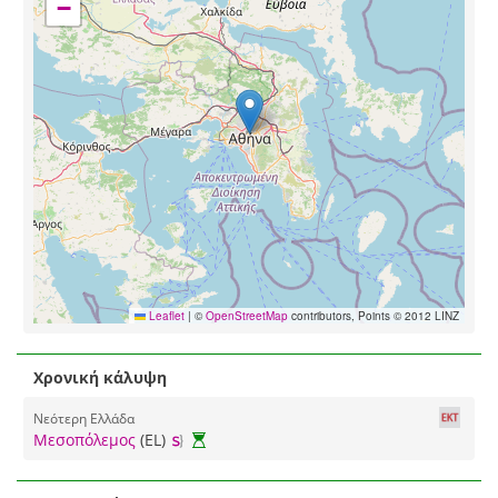
−
Leaflet
|
©
OpenStreetMap
contributors, Points © 2012 LINZ
Χρονική κάλυψη
Νεότερη Ελλάδα
Μεσοπόλεμος
(EL)