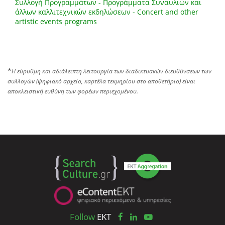
Συλλογή Προγραμμάτων - Προγράμματα Συναυλιών και
άλλων καλλιτεχνικών εκδηλώσεων - Concert and other
artistic events programs
*
Η εύρυθμη και αδιάλειπτη λειτουργία των διαδικτυακών διευθύνσεων των
συλλογών (ψηφιακό αρχείο, καρτέλα τεκμηρίου στο αποθετήριο) είναι
αποκλειστική ευθύνη των φορέων περιεχομένου.
Follow
EKT