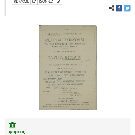
RDF/XML
JSON-LD
φορέας