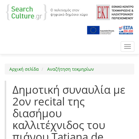
Toggl
navig
Αρχική σελίδα
Αναζήτηση τεκμηρίων
Δημοτική συναυλία με
2ον recital της
διασήμου
καλλιτέχνιδος του
πιάνου Tatiana de