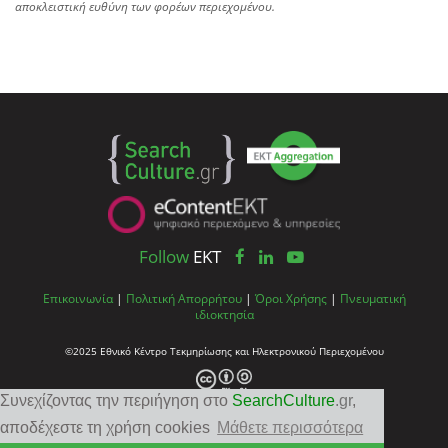
αποκλειστική ευθύνη των φορέων περιεχομένου.
Follow
EKT
Επικοινωνία
|
Πολιτική Απορρήτου
|
Όροι Χρήσης
|
Πνευματική
ιδιοκτησία
©2025 Εθνικό Κέντρο Τεκμηρίωσης και Ηλεκτρονικού Περιεχομένου
Συνεχίζοντας την περιήγηση στο
SearchCulture
.gr
,
αποδέχεστε τη χρήση cookies
Μάθετε περισσότερα