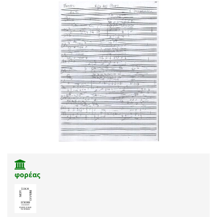
φορέας