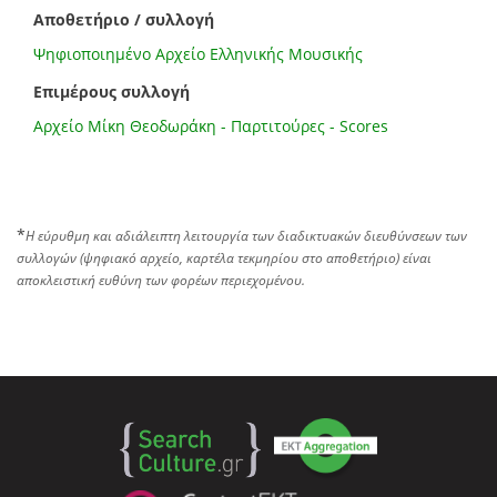
Αποθετήριο / συλλογή
Ψηφιοποιημένο Αρχείο Ελληνικής Μουσικής
Επιμέρους συλλογή
Αρχείο Μίκη Θεοδωράκη - Παρτιτούρες - Scores
*
Η εύρυθμη και αδιάλειπτη λειτουργία των διαδικτυακών διευθύνσεων των
συλλογών (ψηφιακό αρχείο, καρτέλα τεκμηρίου στο αποθετήριο) είναι
αποκλειστική ευθύνη των φορέων περιεχομένου.