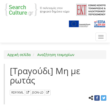
Toggl
navig
Αρχική σελίδα
Αναζήτηση τεκμηρίων
[Τραγούδι] Μη με
ρωτάς
RDF/XML
JSON-LD