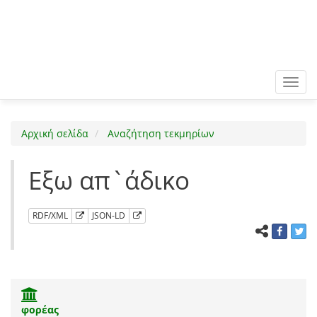
Toggl
navig
Αρχική σελίδα
Αναζήτηση τεκμηρίων
Εξω απ`άδικο
RDF/XML
JSON-LD
φορέας