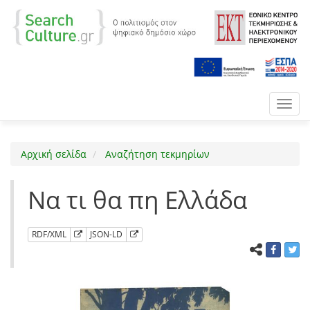
Toggl
navig
Αρχική σελίδα
Αναζήτηση τεκμηρίων
Να τι θα πη Ελλάδα
RDF/XML
JSON-LD