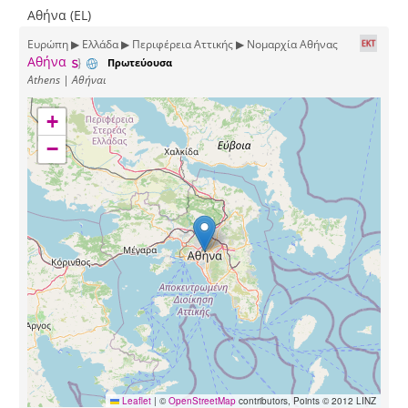
Αθήνα (EL)
Ευρώπη ▶ Ελλάδα ▶ Περιφέρεια Αττικής ▶ Νομαρχία Αθήνας
Αθήνα
Πρωτεύουσα
Athens | Αθήναι
+
−
Leaflet
|
©
OpenStreetMap
contributors, Points © 2012 LINZ