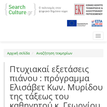
Toggl
navig
Αρχική σελίδα
Αναζήτηση τεκμηρίων
Πτυχιακαί εξετάσεις
πιάνου : πρόγραμμα
Ελισάβετ Κων. Μυρίδου
της τάξεως του
καθηγητού κ. Γεωργίου