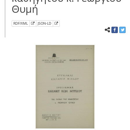
Θυμή
RDF/XML
JSON-LD