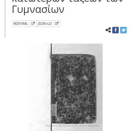
Γυμνασίων
RDF/XML
JSON-LD