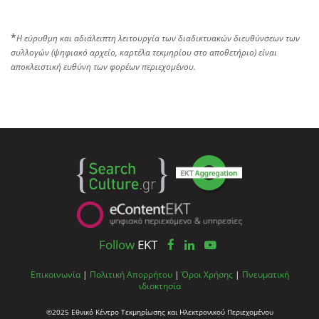
*
Η εύρυθμη και αδιάλειπτη λειτουργία των διαδικτυακών διευθύνσεων των
συλλογών (ψηφιακό αρχείο, καρτέλα τεκμηρίου στο αποθετήριο) είναι
αποκλειστική ευθύνη των φορέων περιεχομένου.
Follow
EKT
Επικοινωνία
|
Πολιτική Απορρήτου
|
Όροι Χρήσης
|
Πνευματική
ιδιοκτησία
©2025 Εθνικό Κέντρο Τεκμηρίωσης και Ηλεκτρονικού Περιεχομένου